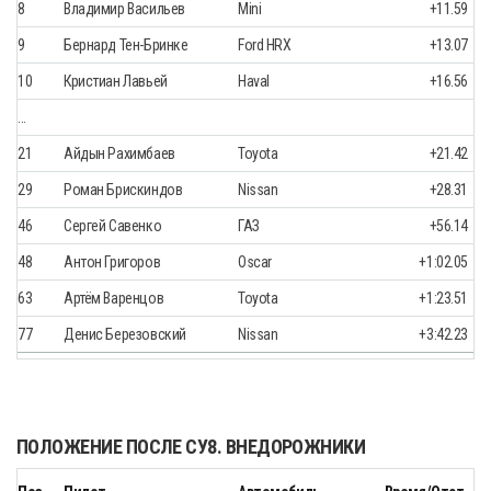
8
Владимир Васильев
Mini
+11.59
9
Бернард Тен-Бринке
Ford HRX
+13.07
10
Кристиан Лавьей
Haval
+16.56
…
21
Айдын Рахимбаев
Toyota
+21.42
29
Роман Брискиндов
Nissan
+28.31
46
Сергей Савенко
ГАЗ
+56.14
48
Антон Григоров
Oscar
+1:02.05
63
Артём Варенцов
Toyota
+1:23.51
77
Денис Березовский
Nissan
+3:42.23
ПОЛОЖЕНИЕ ПОСЛЕ СУ8. ВНЕДОРОЖНИКИ