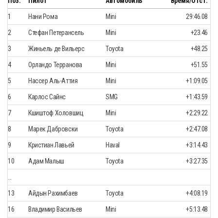
Поз.
Пилот
Автомобиль
Время/Отст.
1
Нани Рома
Mini
29:46.08
2
Стефан Петерансель
Mini
+23.46
3
Жиньель де Вильерс
Toyota
+48.25
4
Орландо Терранова
Mini
+51.55
5
Нассер Аль-Аттия
Mini
+1:09.05
6
Карлос Сайнс
SMG
+1:43.59
7
Кшиштоф Холовшиц
Mini
+2:29.22
8
Марек Дабровски
Toyota
+2:47.08
9
Кристиан Лавьей
Haval
+3:14.43
10
Адам Малыш
Toyota
+3:27.35
…
13
Айдын Рахимбаев
Toyota
+4:08.19
16
Владимир Васильев
Mini
+5:13.48