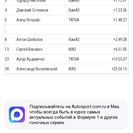
3
Эдуард Николаев
КамАЗ
+1:12.01
4
Дмитрий Сотников
КамАЗ
+1:23.26
5
Алеш Лопрайс
TATRA
+1:48.27
…
8
Антон Шибалов
КамАЗ
+2:49.28
13
Сергей Вязович
МАЗ
+6:51.05
23
Артур Ардавичус
TATRA
+10:55.07
38
Александр Василевский
МАЗ
+25:56.13
Подписывайтесь на Autosport.com.ru в Max,
чтобы всегда быть в курсе самых
актуальных событий в Формуле 1 и других
гоночных сериях