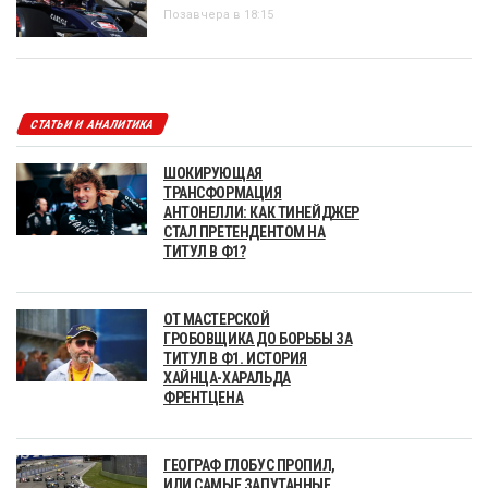
Позавчера в 18:15
СТАТЬИ И АНАЛИТИКА
ШОКИРУЮЩАЯ
ТРАНСФОРМАЦИЯ
АНТОНЕЛЛИ: КАК ТИНЕЙДЖЕР
СТАЛ ПРЕТЕНДЕНТОМ НА
ТИТУЛ В Ф1?
ОТ МАСТЕРСКОЙ
ГРОБОВЩИКА ДО БОРЬБЫ ЗА
ТИТУЛ В Ф1. ИСТОРИЯ
ХАЙНЦА-ХАРАЛЬДА
ФРЕНТЦЕНА
ГЕОГРАФ ГЛОБУС ПРОПИЛ,
ИЛИ САМЫЕ ЗАПУТАННЫЕ