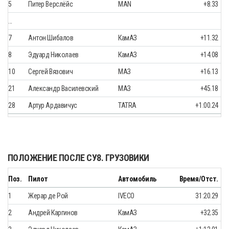
5
Питер Верслёйс
MAN
+8.33
…
7
Антон Шибалов
КамАЗ
+11.32
8
Эдуард Николаев
КамАЗ
+14.08
10
Сергей Вязович
МАЗ
+16.13
21
Александр Василевский
МАЗ
+45.18
28
Артур Ардавичус
TATRA
+1:00.24
ПОЛОЖЕНИЕ ПОСЛЕ СУ8. ГРУЗОВИКИ
Поз.
Пилот
Автомобиль
Время/Отст.
1
Жерар де Рой
IVECO
31:20.29
2
Андрей Каргинов
КамАЗ
+32.35