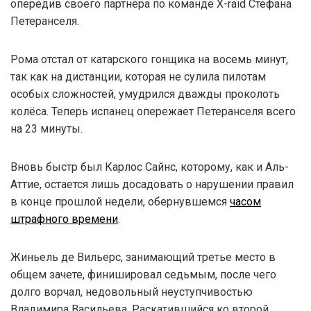
опередив своего партнёра по команде X-raid Стефана
Петеранселя.
Рома отстал от катарского гонщика на восемь минут,
так как на дистанции, которая не сулила пилотам
особых сложностей, умудрился дважды проколоть
колёса. Теперь испанец опережает Петеранселя всего
на 23 минуты.
Вновь быстр был Карлос Сайнс, которому, как и Аль-
Аттие, остается лишь досадовать о нарушении правил
в конце прошлой недели, обернувшемся
часом
штрафного времени
.
Жиньель де Вильерс, занимающий третье место в
общем зачете, финишировал седьмым, после чего
долго ворчал, недовольный неуступчивостью
Владимира Васильева. Раскатившийся ко второй