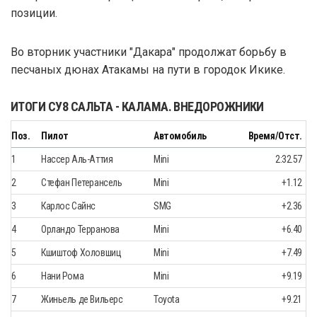
позиции.
Во вторник участники "Дакара" продолжат борьбу в
песчаных дюнах Атакамы на пути в городок Икике.
ИТОГИ СУ8 САЛЬТА - КАЛАМА. ВНЕДОРОЖНИКИ
Поз.
Пилот
Автомобиль
Время/Отст.
1
Нассер Аль-Аттия
Mini
2:32.57
2
Стефан Петерансель
Mini
+1.12
3
Карлос Сайнс
SMG
+2.36
4
Орландо Терранова
Mini
+6.40
5
Кшиштоф Холовшиц
Mini
+7.49
6
Нани Рома
Mini
+9.19
7
Жиньель де Вильерс
Toyota
+9.21