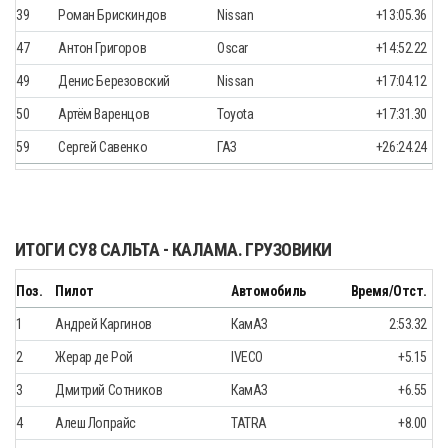
39
Роман Брискиндов
Nissan
+13:05.36
47
Антон Григоров
Oscar
+14:52.22
49
Денис Березовский
Nissan
+17:04.12
50
Артём Варенцов
Toyota
+17:31.30
59
Сергей Савенко
ГАЗ
+26:24.24
ИТОГИ СУ8 САЛЬТА - КАЛАМА. ГРУЗОВИКИ
Поз.
Пилот
Автомобиль
Время/Отст.
1
Андрей Каргинов
КамАЗ
2:53.32
2
Жерар де Рой
IVECO
+5.15
3
Дмитрий Сотников
КамАЗ
+6.55
4
Алеш Лопрайс
TATRA
+8.00