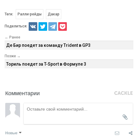
Теги:
Ралли-рейды
Дакар
Поделиться:
← Ранее
Де Бир поедет за команду Trident в GP3
Позже →
Ториль поедет за T-Sport в Формуле 3
Комментарии
Новые