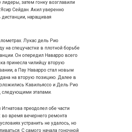
 лидеры, затем гонку возглавили
 Ясир Сейдан. Акил уверенно
 дистанции, наращивая
лометрах. Лукас дель Рио
у на спецучастке в плотной борьбе
анции. Он опередил Наварро всего
така принесла чилийцу вторую
вании, а Пау Наварро стал новым
йдана на вторую позицию. Далее в
оложились Кавильяссо и Дель Рио
 следующими этапами.
 Игнатова преодолел обе части
: во время вечернего ремонта
словиях устранить не удалось, но
ливаться. С самого начала гоночной