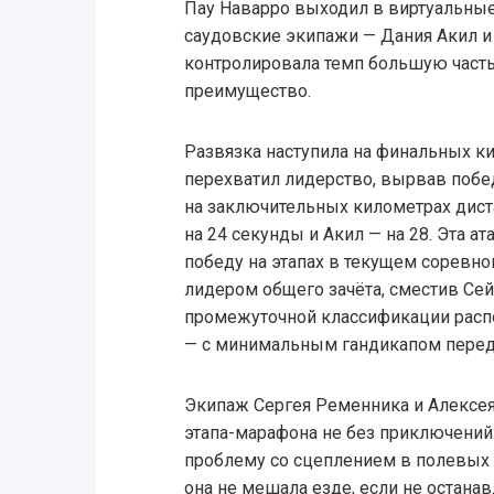
Пау Наварро выходил в виртуальные
саудовские экипажи — Дания Акил и
контролировала темп большую часть
преимущество.
Развязка наступила на финальных ки
перехватил лидерство, вырвав побед
на заключительных километрах дист
на 24 секунды и Акил — на 28. Эта а
победу на этапах в текущем соревно
лидером общего зачёта, сместив Се
промежуточной классификации расп
— с минимальным гандикапом перед
Экипаж Сергея Ременника и Алексея
этапа-марафона не без приключений
проблему со сцеплением в полевых у
она не мешала езде, если не останав