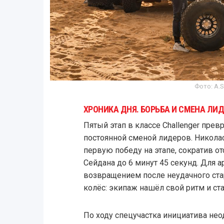
Фото: A.S.O
ХРОНИКА ДНЯ. БОРЬБА И СМЕНА ЛИ
Пятый этап в классе Challenger пре
постоянной сменой лидеров. Никола
первую победу на этапе, сократив от
Сейдана до 6 минут 45 секунд. Для 
возвращением после неудачного ста
колёс: экипаж нашёл свой ритм и ст
По ходу спецучастка инициатива нео