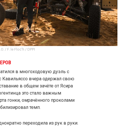
. / F. le Floc'h / DPPI
ДЕРОВ
вратился в многоходовую дуэль с
с Кавильяссо вчера одержал свою
ставание в общем зачёте от Ясира
аргентинца это стало важным
рта гонки, омрачённого проколами
абилизировал темп.
днократно переходила из рук в руки.