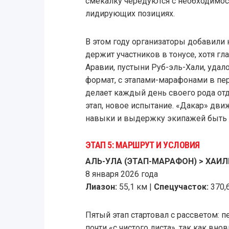
смекалку чередуются с необходимос
лидирующих позициях.
В этом году организаторы добавили
держит участников в тонусе, хотя г
Аравии, пустыни Руб-эль-Хали, уда
формат, с этапами-марафонами в пер
делает каждый день своего рода от
этап, новое испытание. «Дакар» дви
навыки и выдержку экипажей быть 
ЭТАП 5: МАРШРУТ И УСЛОВИЯ
АЛЬ-УЛА (ЭТАП-МАРАФОН) > ХАИЛЬ 
8 января 2026 года
Лиазон:
55,1 км |
Спецучасток:
370,
Пятый этап стартовал с рассветом: 
почти «с чистого листа», так как вно