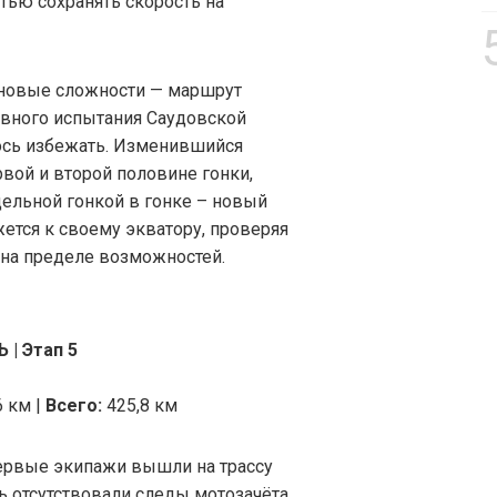
тью сохранять скорость на
 новые сложности — маршрут
лавного испытания Саудовской
лось избежать. Изменившийся
вой и второй половине гонки,
дельной гонкой в гонке – новый
жется к своему экватору, проверяя
на пределе возможностей.
| Этап 5
6 км |
Всего:
425,8 км
первые экипажи вышли на трассу
вь отсутствовали следы мотозачёта,