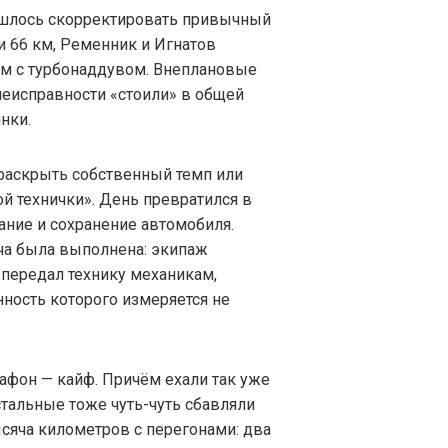
ишлось скорректировать привычный
и 66 км, Ременник и Игнатов
ем с турбонаддувом. Внеплановые
неисправности «стоили» в общей
нки.
раскрыть собственный темп или
й технички». День превратился в
ние и сохранение автомобиля.
ача была выполнена: экипаж
 передал технику механикам,
ность которого измеряется не
афон — кайф. Причём ехали так уже
стальные тоже чуть-чуть сбавляли
ысяча километров с перегонами: два