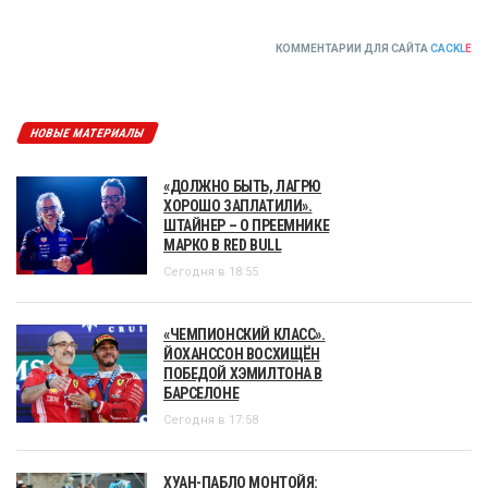
КОММЕНТАРИИ ДЛЯ САЙТА
CACKL
E
НОВЫЕ МАТЕРИАЛЫ
«ДОЛЖНО БЫТЬ, ЛАГРЮ
ХОРОШО ЗАПЛАТИЛИ».
ШТАЙНЕР – О ПРЕЕМНИКЕ
МАРКО В RED BULL
Сегодня в 18:55
«ЧЕМПИОНСКИЙ КЛАСС».
ЙОХАНССОН ВОСХИЩЁН
ПОБЕДОЙ ХЭМИЛТОНА В
БАРСЕЛОНЕ
Сегодня в 17:58
ХУАН-ПАБЛО МОНТОЙЯ: