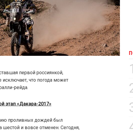
П
ставшая первой россиянкой,
 исключает, что погода может
ралли-рейда.
й этап «Дакара-2017»
ивию проливных дождей был
а шестой и вовсе отменен. Сегодня,