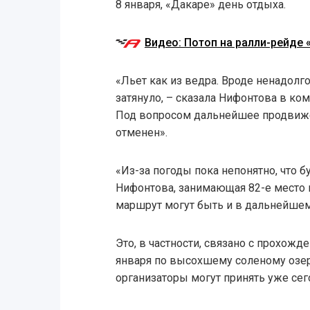
8 января, «Дакаре» день отдыха.
Видео: Потоп на ралли-рейде 
«Льет как из ведра. Вроде ненадолг
затянуло, – сказала Нифонтова в к
Под вопросом дальнейшее продвиже
отменен».
«Из-за погоды пока непонятно, что б
Нифонтова, занимающая 82-е место в
маршрут могут быть и в дальнейше
Это, в частности, связано с прохожд
января по высохшему соленому озе
организаторы могут принять уже сег