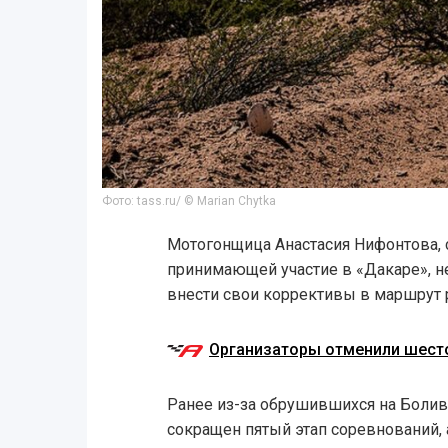
Фото: tass.ru/ © Marian Chytka
Мотогонщица Анастасия Нифонтова, 
принимающей участие в «Дакаре», не
внести свои коррективы в маршрут 
Организаторы отменили шесто
Ранее из-за обрушившихся на Бол
сокращен пятый этап соревнований, 