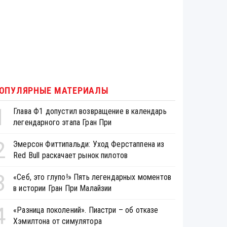
ОПУЛЯРНЫЕ МАТЕРИАЛЫ
1
Глава Ф1 допустил возвращение в календарь
легендарного этапа Гран При
2
Эмерсон Фиттипальди: Уход Ферстаппена из
Red Bull раскачает рынок пилотов
3
«Себ, это глупо!» Пять легендарных моментов
в истории Гран При Малайзии
4
«Разница поколений». Пиастри – об отказе
Хэмилтона от симулятора