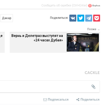
Сообщить об ошибке (Ctrl+Enter)
Поделиться:
Дакар
Позже →
де
Вернь и Делетраз выступят на
«24 часах Дубая»
Подписаться
Поделиться