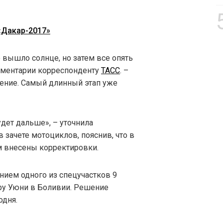
«Дакар-2017»
о вышло солнце, но затем все опять
омментарии корреспонденту
TACC
. –
ние. Самый длинный этап уже
удет дальше», – уточнила
 зачете мотоциклов, пояснив, что в
м внесены корректировки.
ением одного из спецучастков 9
ру Уюни в Боливии. Решение
одня.