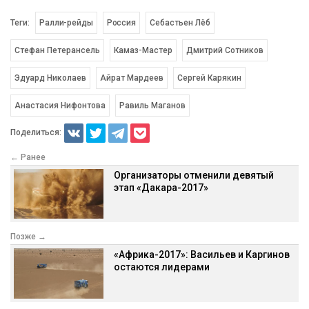
Теги:
Ралли-рейды
Россия
Себастьен Лёб
Стефан Петерансель
Камаз-Мастер
Дмитрий Сотников
Эдуард Николаев
Айрат Мардеев
Сергей Карякин
Анастасия Нифонтова
Равиль Маганов
Поделиться:
← Ранее
Организаторы отменили девятый
этап «Дакара-2017»
Позже →
«Африка-2017»: Васильев и Каргинов
остаются лидерами