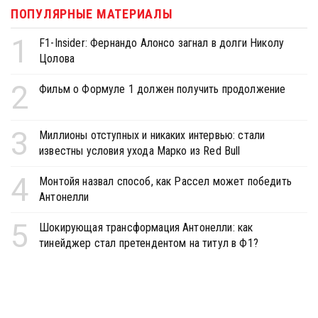
ПОПУЛЯРНЫЕ МАТЕРИАЛЫ
1
F1-Insider: Фернандо Алонсо загнал в долги Николу
Цолова
2
Фильм о Формуле 1 должен получить продолжение
3
Миллионы отступных и никаких интервью: стали
известны условия ухода Марко из Red Bull
4
Монтойя назвал способ, как Рассел может победить
Антонелли
5
Шокирующая трансформация Антонелли: как
тинейджер стал претендентом на титул в Ф1?