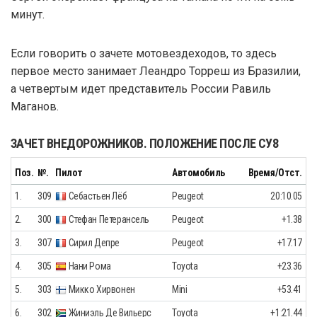
минут.
Если говорить о зачете мотовездеходов, то здесь
первое место занимает Леандро Торреш из Бразилии,
а четвертым идет представитель России Равиль
Маганов.
ЗАЧЕТ ВНЕДОРОЖНИКОВ. ПОЛОЖЕНИЕ ПОСЛЕ СУ8
Поз.
№.
Пилот
Автомобиль
Время/Отст.
1.
309
Себастьен Лёб
Peugeot
20:10.05
2.
300
Стефан Петерансель
Peugeot
+1.38
3.
307
Сирил Депре
Peugeot
+17.17
4.
305
Нани Рома
Toyota
+23.36
5.
303
Микко Хирвонен
Mini
+53.41
6.
302
Жиниэль Де Вильерс
Toyota
+1:21.44