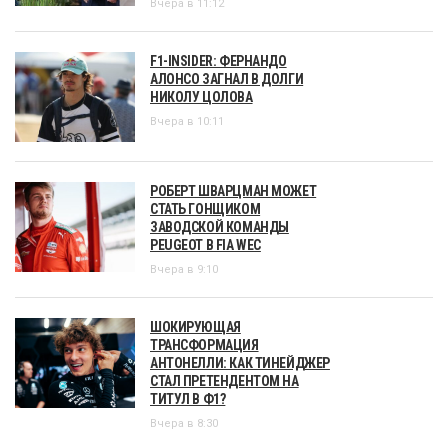
Вчера в 11:12
F1-INSIDER: ФЕРНАНДО
АЛОНСО ЗАГНАЛ В ДОЛГИ
НИКОЛУ ЦОЛОВА
Вчера в 10:11
РОБЕРТ ШВАРЦМАН МОЖЕТ
СТАТЬ ГОНЩИКОМ
ЗАВОДСКОЙ КОМАНДЫ
PEUGEOT В FIA WEC
Вчера в 9:10
ШОКИРУЮЩАЯ
ТРАНСФОРМАЦИЯ
АНТОНЕЛЛИ: КАК ТИНЕЙДЖЕР
СТАЛ ПРЕТЕНДЕНТОМ НА
ТИТУЛ В Ф1?
Вчера в 8:30