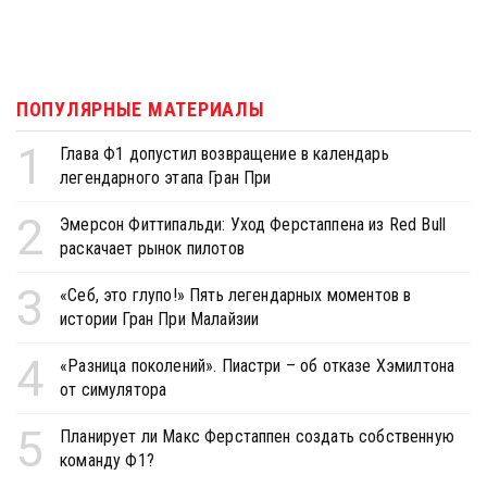
ПОПУЛЯРНЫЕ МАТЕРИАЛЫ
1
Глава Ф1 допустил возвращение в календарь
легендарного этапа Гран При
2
Эмерсон Фиттипальди: Уход Ферстаппена из Red Bull
раскачает рынок пилотов
3
«Себ, это глупо!» Пять легендарных моментов в
истории Гран При Малайзии
4
«Разница поколений». Пиастри – об отказе Хэмилтона
от симулятора
5
Планирует ли Макс Ферстаппен создать собственную
команду Ф1?