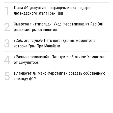
1
Глава Ф1 допустил возвращение в календарь
легендарного этапа Гран При
2
Эмерсон Фиттипальди: Уход Ферстаппена из Red Bull
раскачает рынок пилотов
3
«Себ, это глупо!» Пять легендарных моментов в
истории Гран При Малайзии
4
«Разница поколений». Пиастри – об отказе Хэмилтона
от симулятора
5
Планирует ли Макс Ферстаппен создать собственную
команду Ф1?