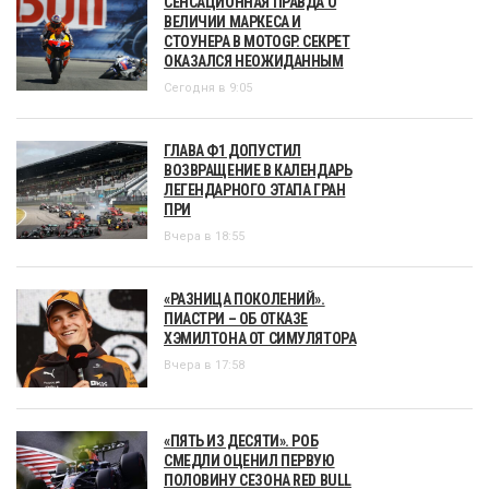
СЕНСАЦИОННАЯ ПРАВДА О
ВЕЛИЧИИ МАРКЕСА И
СТОУНЕРА В MOTOGP. СЕКРЕТ
ОКАЗАЛСЯ НЕОЖИДАННЫМ
Сегодня в 9:05
ГЛАВА Ф1 ДОПУСТИЛ
ВОЗВРАЩЕНИЕ В КАЛЕНДАРЬ
ЛЕГЕНДАРНОГО ЭТАПА ГРАН
ПРИ
Вчера в 18:55
«РАЗНИЦА ПОКОЛЕНИЙ».
ПИАСТРИ – ОБ ОТКАЗЕ
ХЭМИЛТОНА ОТ СИМУЛЯТОРА
Вчера в 17:58
«ПЯТЬ ИЗ ДЕСЯТИ». РОБ
СМЕДЛИ ОЦЕНИЛ ПЕРВУЮ
ПОЛОВИНУ СЕЗОНА RED BULL