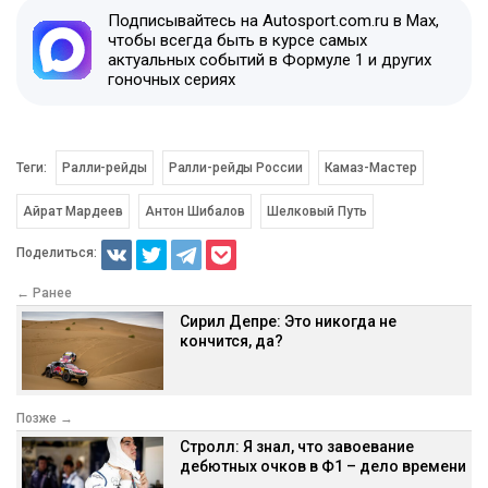
Подписывайтесь на Autosport.com.ru в Max,
чтобы всегда быть в курсе самых
актуальных событий в Формуле 1 и других
гоночных сериях
Теги:
Ралли-рейды
Ралли-рейды России
Камаз-Мастер
Айрат Мардеев
Антон Шибалов
Шелковый Путь
Поделиться:
← Ранее
Сирил Депре: Это никогда не
кончится, да?
Позже →
Стролл: Я знал, что завоевание
дебютных очков в Ф1 – дело времени