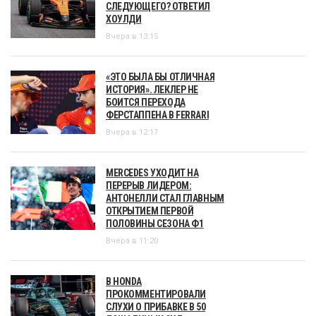
СЛЕДУЮЩЕГО? ОТВЕТИЛ
ХОУЛДИ
Вчера в 13:15
«ЭТО БЫЛА БЫ ОТЛИЧНАЯ
ИСТОРИЯ». ЛЕКЛЕР НЕ
БОИТСЯ ПЕРЕХОДА
ФЕРСТАППЕНА В FERRARI
Вчера в 12:17
MERCEDES УХОДИТ НА
ПЕРЕРЫВ ЛИДЕРОМ:
АНТОНЕЛЛИ СТАЛ ГЛАВНЫМ
ОТКРЫТИЕМ ПЕРВОЙ
ПОЛОВИНЫ СЕЗОНА Ф1
Вчера в 11:20
В HONDA
ПРОКОММЕНТИРОВАЛИ
СЛУХИ О ПРИБАВКЕ В 50