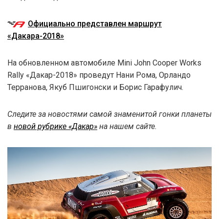
Официально представлен маршрут
«Дакара-2018»
На обновленном автомобиле Mini John Cooper Works
Rally «Дакар-2018» проведут Нани Рома, Орландо
Терранова, Якуб Пшигонски и Борис Гарафулич.
Следите за новостями самой знаменитой гонки планеты
в
новой рубрике «Дакар»
на нашем сайте.