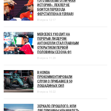
«ЭТО БЫЛА БЫ ОТЛИЧНАЯ
ИСТОРИЯ». ЛЕКЛЕР НЕ
БОИТСЯ ПЕРЕХОДА
ФЕРСТАППЕНА В FERRARI
Вчера в 12:17
MERCEDES УХОДИТ НА
ПЕРЕРЫВ ЛИДЕРОМ:
АНТОНЕЛЛИ СТАЛ ГЛАВНЫМ
ОТКРЫТИЕМ ПЕРВОЙ
ПОЛОВИНЫ СЕЗОНА Ф1
Вчера в 11:20
В HONDA
ПРОКОММЕНТИРОВАЛИ
СЛУХИ О ПРИБАВКЕ В 50
ЛОШАДИНЫХ СИЛ
Вчера в 10:22
ЗЕРКАЛО ПРОШЛОГО, ИЛИ
ДВЕ ПРИЧИНЫ НЕНАВИДЕТЬ