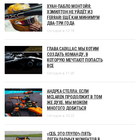
ХУАН-ПАБЛО МОНТОЙЯ:
ХЭМИЛТОН НЕ УЙДЁТ ИЗ
FERRARI ЕЩЁ КАК МИНИМУМ
ДВА-ТРИ ГОДА
Сегодня в 12:18
ГЛАВА CADILLAC: МЫ ХОТИМ
СОЗДАТЬ КОМАНДУ, В
КОТОРУЮ МЕЧТАЮТ ПОПАСТЬ
ВСЕ
Сегодня в 11:20
АНДРЕА СТЕЛЛА: ЕСЛИ
MCLAREN ПРОДОЛЖИТ В ТОМ
ЖЕ ДУХЕ, МЫ МОЖЕМ
МНОГОГО ДОБИТЬСЯ
Сегодня в 10:22
«СЕБ, ЭТО ГЛУПО!» ПЯТЬ
ЛЕГЕНДАРНЫХ МОМЕНТОВ В