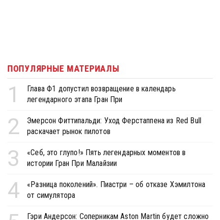
ПОПУЛЯРНЫЕ МАТЕРИАЛЫ
1
Глава Ф1 допустил возвращение в календарь
легендарного этапа Гран При
2
Эмерсон Фиттипальди: Уход Ферстаппена из Red Bull
раскачает рынок пилотов
3
«Себ, это глупо!» Пять легендарных моментов в
истории Гран При Малайзии
4
«Разница поколений». Пиастри – об отказе Хэмилтона
от симулятора
Гэри Андерсон: Соперникам Aston Martin будет сложно