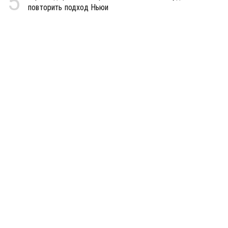
5
повторить подход Ньюи