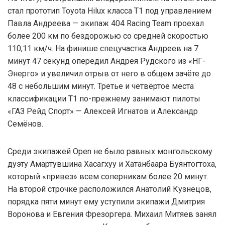
стал прототип Toyota Hilux класса Т1 под управлением
Павла Андреева — экипаж 404 Racing Team проехал
более 200 км по бездорожью со средней скоростью
110,11 км/ч. На финише спецучастка Андреев на 7
минут 47 секунд опередил Андрея Рудского из «НГ-
Энерго» и увеличил отрыв от него в общем зачёте до
48 с небольшим минут. Третье и четвёртое места
классификации Т1 по-прежнему занимают пилоты
«ГАЗ Рейд Спорт» — Алексей Игнатов и Александр
Семёнов.
Среди экипажей Open не было равных монгольскому
дуэту Амартувшина Хасагхуу и Хатанбаара Буянтогтоха,
который «привез» всем соперникам более 20 минут.
На второй строчке расположился Анатолий Кузнецов,
порядка пяти минут ему уступили экипажи Дмитрия
Воронова и Евгения Фрезоргера. Михаил Митяев занял