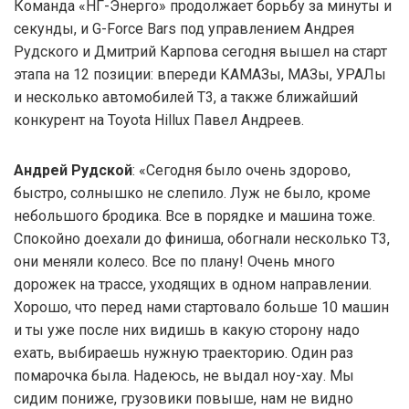
Команда «НГ-Энерго» продолжает борьбу за минуты и
секунды, и G-Force Bars под управлением Андрея
Рудского и Дмитрий Карпова сегодня вышел на старт
этапа на 12 позиции: впереди КАМАЗы, МАЗы, УРАЛы
и несколько автомобилей Т3, а также ближайший
конкурент на Toyota Hillux Павел Андреев.
Андрей Рудской
: «Сегодня было очень здорово,
быстро, солнышко не слепило. Луж не было, кроме
небольшого бродика. Все в порядке и машина тоже.
Спокойно доехали до финиша, обогнали несколько Т3,
они меняли колесо. Все по плану! Очень много
дорожек на трассе, уходящих в одном направлении.
Хорошо, что перед нами стартовало больше 10 машин
и ты уже после них видишь в какую сторону надо
ехать, выбираешь нужную траекторию. Один раз
помарочка была. Надеюсь, не выдал ноу-хау. Мы
сидим пониже, грузовики повыше, нам не видно