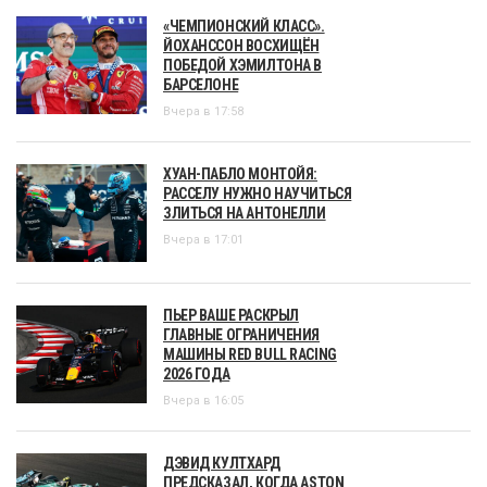
«ЧЕМПИОНСКИЙ КЛАСС».
ЙОХАНССОН ВОСХИЩЁН
ПОБЕДОЙ ХЭМИЛТОНА В
БАРСЕЛОНЕ
Вчера в 17:58
ХУАН-ПАБЛО МОНТОЙЯ:
РАССЕЛУ НУЖНО НАУЧИТЬСЯ
ЗЛИТЬСЯ НА АНТОНЕЛЛИ
Вчера в 17:01
ПЬЕР ВАШЕ РАСКРЫЛ
ГЛАВНЫЕ ОГРАНИЧЕНИЯ
МАШИНЫ RED BULL RACING
2026 ГОДА
Вчера в 16:05
ДЭВИД КУЛТХАРД
ПРЕДСКАЗАЛ, КОГДА ASTON