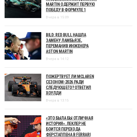
MARTIN ОДЕРЖИТ ПЕРВУЮ
ПОБЕДУ В ФОРМУЛЕ 1
Вчера в 15:09
BILD: RED BULL НАШЛА
ЗАМЕНУ ЛАМБЬЯЗЕ,
ПЕРЕМАНИВ ИНЖЕНЕРА
ASTON MARTIN
Вчера в 14:12
ПОЖЕРТВУЕТ ЛИ MCLAREN
СЕЗОНОМ-2026 РАДИ
СЛЕДУЮЩЕГО? ОТВЕТИЛ
ХОУЛДИ
Вчера в 13:15
«ЭТО БЫЛА БЫ ОТЛИЧНАЯ
ИСТОРИЯ». ЛЕКЛЕР НЕ
БОИТСЯ ПЕРЕХОДА
ФЕРСТАППЕНА В FERRARI