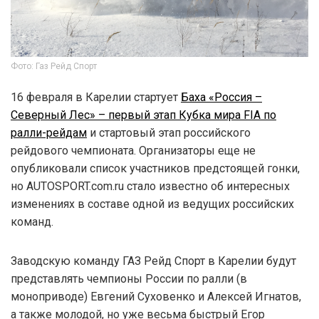
Фото: Газ Рейд Спорт
16 февраля в Карелии стартует
Баха «Россия –
Северный Лес» – первый этап Кубка мира FIA по
ралли-рейдам
и стартовый этап российского
рейдового чемпионата. Организаторы еще не
опубликовали список участников предстоящей гонки,
но AUTOSPORT.com.ru стало известно об интересных
изменениях в составе одной из ведущих российских
команд.
Заводскую команду ГАЗ Рейд Спорт в Карелии будут
представлять чемпионы России по ралли (в
моноприводе) Евгений Суховенко и Алексей Игнатов,
а также молодой, но уже весьма быстрый Егор