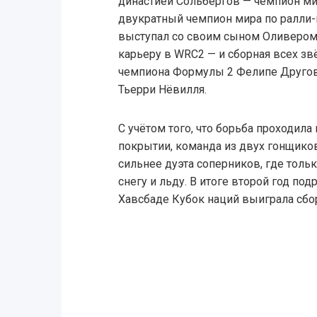
династией Сольбергов — чемпион ми
двукратный чемпион мира по ралли-
выступал со своим сыном Оливеро
карьеру в WRC2 — и сборная всех зв
чемпиона Формулы 2 Фелипе Другов
Тьерри Нёвилля.
С учётом того, что борьба проходил
покрытии, команда из двух гонщиков
сильнее дуэта соперников, где толь
снегу и льду. В итоге второй год по
Хавсбаде Кубок наций выиграла сбо