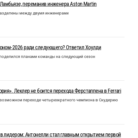
у Ламбьязе, переманив инженера Aston Martin
разделены между двумя инженерами
зоном-2026 ради следующего? Ответил Хоулди
 поделился планами команды на следующий сезон
рия». Леклер не боится перехода Ферстаппена в Ferrari
 возможном переходе четырехкратного чемпиона в Скудерию
ыв лидером: Антонелли стал главным открытием первой