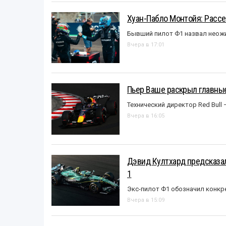
Хуан-Пабло Монтойя: Рассе
Бывший пилот Ф1 назвал неожи
Вчера в 17:01
Пьер Ваше раскрыл главные
Технический директор Red Bull 
Вчера в 16:05
Дэвид Култхард предсказал
1
Экс-пилот Ф1 обозначил конкр
Вчера в 15:09