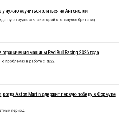
лу нужно научиться злиться на Антонелли
данную трудность, с которой столкнулся британец
 ограничения машины Red Bull Racing 2026 года
– о проблемах в работе с RB22
, когда Aston Martin одержит первую победу в Формуле
етный период