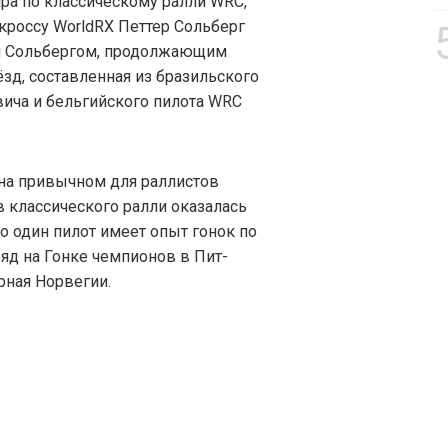
ра по классическому ралли WRC,
кроссу WorldRX Петтер Сольберг
м Сольбергом, продолжающим
ёзд, составленная из бразильского
ича и бельгийского пилота WRC
а на привычном для раллистов
 классического ралли оказалась
ко один пилот имеет опыт гонок по
дряд на Гонке чемпионов в Пит-
рная Норвегии.