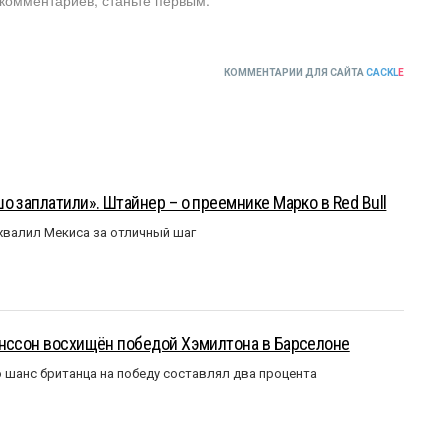
КОММЕНТАРИИ ДЛЯ САЙТА
CACKL
E
о заплатили». Штайнер – о преемнике Марко в Red Bull
валил Мекиса за отличный шаг
анссон восхищён победой Хэмилтона в Барселоне
 шанс британца на победу составлял два процента