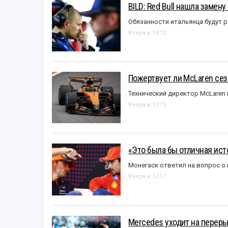
BILD: Red Bull нашла замен
Обязанности итальянца будут 
Вчера в 14:12
Пожертвует ли McLaren се
Технический директор McLaren
Вчера в 13:15
«Это была бы отличная исто
Монегаск ответил на вопрос о
Вчера в 12:17
Mercedes уходит на перер