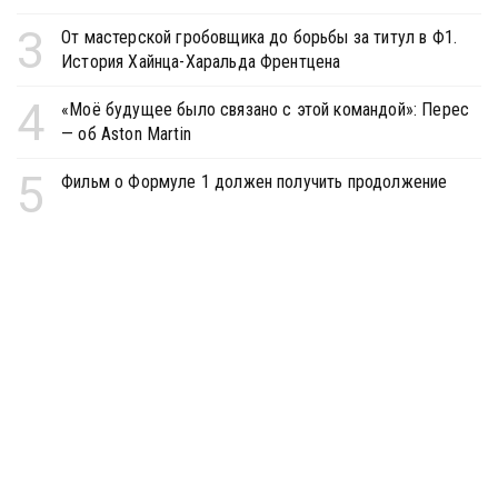
3
От мастерской гробовщика до борьбы за титул в Ф1.
История Хайнца-Харальда Френтцена
4
«Моё будущее было связано с этой командой»: Перес
— об Aston Martin
5
Фильм о Формуле 1 должен получить продолжение