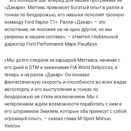
— это большой шаг вперёд для нашей программы на
«Дакаре». Маттиас привнесёт богатый опыт в ралли и
гонках по бездорожью, его навыки пополнят грозную
команду Ford Raptor T1+. Ралли «Дакар» — это
испытание, не похожее ни на одно другое, но мы
уверены в нашем составе», — отметил глобальный
директор Ford Performance Марк Рашбрук.
«Мы долго следили за карьерой Маттиаса, начиная с
его дней в DTM и заканчивая FIA World Rallycross, а
теперь и на ралли «Дакар». Он показал
фантастическую скорость и способности во всех видах
автоспорта, и его выступления в гонках по
бездорожью не стали исключением. Мы с
нетерпением ждём возможности поработать с ним и
его штурманом Эмилем, которые оба принесут с собой
огромный опыт», — сказал глава M-Sport Мэтью
Уилсон.