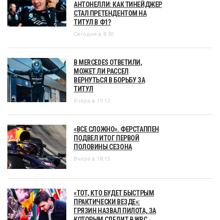
АНТОНЕЛЛИ: КАК ТИНЕЙДЖЕР
СТАЛ ПРЕТЕНДЕНТОМ НА
ТИТУЛ В Ф1?
Сегодня в 8:30
В MERCEDES ОТВЕТИЛИ,
МОЖЕТ ЛИ РАССЕЛ
ВЕРНУТЬСЯ В БОРЬБУ ЗА
ТИТУЛ
Вчера в 19:12
«ВСЕ СЛОЖНО». ФЕРСТАППЕН
ПОДВЕЛ ИТОГ ПЕРВОЙ
ПОЛОВИНЫ СЕЗОНА
Вчера в 18:15
«ТОТ, КТО БУДЕТ БЫСТРЫМ
ПРАКТИЧЕСКИ ВЕЗДЕ»:
ГРЯЗИН НАЗВАЛ ПИЛОТА, ЗА
КОТОРЫМ СЛЕДИТ В WRC