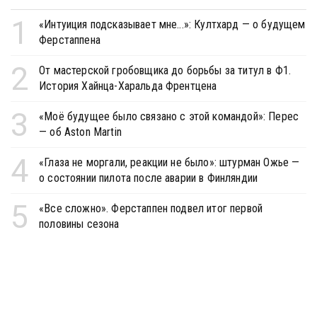
1
«Интуиция подсказывает мне...»: Култхард — о будущем
Ферстаппена
2
От мастерской гробовщика до борьбы за титул в Ф1.
История Хайнца-Харальда Френтцена
3
«Моё будущее было связано с этой командой»: Перес
— об Aston Martin
4
«Глаза не моргали, реакции не было»: штурман Ожье —
о состоянии пилота после аварии в Финляндии
5
«Все сложно». Ферстаппен подвел итог первой
половины сезона