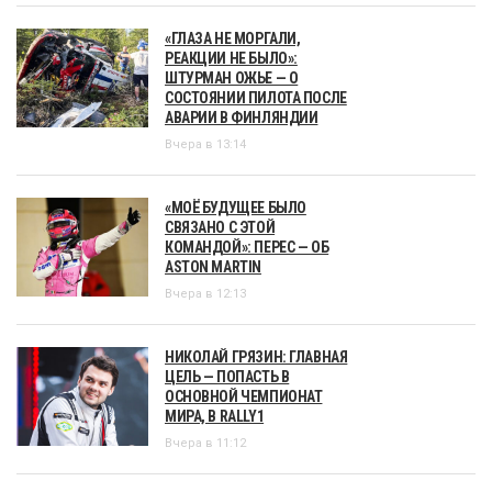
«ГЛАЗА НЕ МОРГАЛИ,
РЕАКЦИИ НЕ БЫЛО»:
ШТУРМАН ОЖЬЕ — О
СОСТОЯНИИ ПИЛОТА ПОСЛЕ
АВАРИИ В ФИНЛЯНДИИ
Вчера в 13:14
«МОЁ БУДУЩЕЕ БЫЛО
СВЯЗАНО С ЭТОЙ
КОМАНДОЙ»: ПЕРЕС — ОБ
ASTON MARTIN
Вчера в 12:13
НИКОЛАЙ ГРЯЗИН: ГЛАВНАЯ
ЦЕЛЬ — ПОПАСТЬ В
ОСНОВНОЙ ЧЕМПИОНАТ
МИРА, В RALLY1
Вчера в 11:12