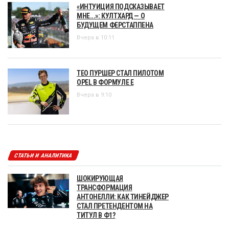
«ИНТУИЦИЯ ПОДСКАЗЫВАЕТ
МНЕ...»: КУЛТХАРД — О
БУДУЩЕМ ФЕРСТАППЕНА
Вчера в 10:11
ТЕО ПУРШЕР СТАЛ ПИЛОТОМ
OPEL В ФОРМУЛЕ Е
Вчера в 9:10
СТАТЬИ И АНАЛИТИКА
ШОКИРУЮЩАЯ
ТРАНСФОРМАЦИЯ
АНТОНЕЛЛИ: КАК ТИНЕЙДЖЕР
СТАЛ ПРЕТЕНДЕНТОМ НА
ТИТУЛ В Ф1?