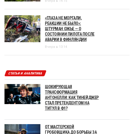
Вчера в 14:15
«ГЛАЗА НЕ МОРГАЛИ,
РЕАКЦИИ НЕ БЫЛО»:
ШТУРМАН ОЖЬЕ — О
СОСТОЯНИИ ПИЛОТА ПОСЛЕ
АВАРИИ В ФИНЛЯНДИИ
Вчера в 13:14
СТАТЬИ И АНАЛИТИКА
ШОКИРУЮЩАЯ
ТРАНСФОРМАЦИЯ
АНТОНЕЛЛИ: КАК ТИНЕЙДЖЕР
СТАЛ ПРЕТЕНДЕНТОМ НА
ТИТУЛ В Ф1?
ОТ МАСТЕРСКОЙ
ГРОБОВЩИКА ДО БОРЬБЫ ЗА