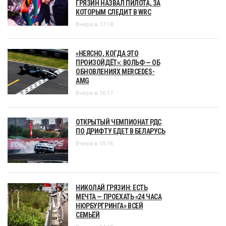
ГРЯЗИН НАЗВАЛ ПИЛОТА, ЗА
КОТОРЫМ СЛЕДИТ В WRC
Вчера в 17:18
«НЕЯСНО, КОГДА ЭТО
ПРОИЗОЙДЁТ»: ВОЛЬФ — ОБ
ОБНОВЛЕНИЯХ MERCEDES-
AMG
Вчера в 16:17
ОТКРЫТЫЙ ЧЕМПИОНАТ РДС
ПО ДРИФТУ ЕДЕТ В БЕЛАРУСЬ
Вчера в 15:16
НИКОЛАЙ ГРЯЗИН: ЕСТЬ
МЕЧТА — ПРОЕХАТЬ «24 ЧАСА
НЮРБУРГРИНГА» ВСЕЙ
СЕМЬЁЙ