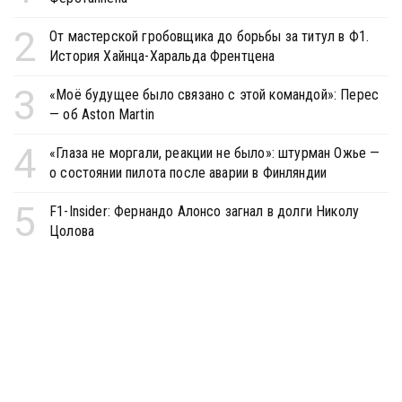
2
От мастерской гробовщика до борьбы за титул в Ф1.
История Хайнца-Харальда Френтцена
3
«Моё будущее было связано с этой командой»: Перес
— об Aston Martin
4
«Глаза не моргали, реакции не было»: штурман Ожье —
о состоянии пилота после аварии в Финляндии
5
F1-Insider: Фернандо Алонсо загнал в долги Николу
Цолова