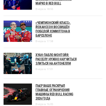
МАРКО В RED BULL
Вчера в 18:55
«ЧЕМПИОНСКИЙ КЛАСС».
ЙОХАНССОН ВОСХИЩЁН
ПОБЕДОЙ ХЭМИЛТОНА В
БАРСЕЛОНЕ
Вчера в 17:58
ХУАН-ПАБЛО МОНТОЙЯ:
РАССЕЛУ НУЖНО НАУЧИТЬСЯ
ЗЛИТЬСЯ НА АНТОНЕЛЛИ
Вчера в 17:01
ПЬЕР ВАШЕ РАСКРЫЛ
ГЛАВНЫЕ ОГРАНИЧЕНИЯ
МАШИНЫ RED BULL RACING
2026 ГОДА
Вчера в 16:05