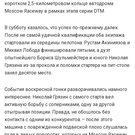
коротком 2,5-километровом кольце автодрома
Moscow Raceway в рамках этапа серии DTM.
В субботу казалось, что успех по-прежнему далек.
После не самой удачной квалификации оба экипажа
стартовали из середины пелотона. Рустам Акиниязов и
Михаил Лобода финишировали пятыми, а дуэт
опытнейшего Бориса Шульмейстера и юного Николая
Грязина из-за прокола и поломки стартера на пит-стопе
занял десятое место.
События воскресной гонки разворачивались намного
интереснее. Николай Грязин с самого старта вел
активную борьбу с соперниками, одну за другой
отыгрывая позиции. Правда, не обошлось без
контакта с одним из конкурентов – после этого
машина с поврежденной подвеской плохо слушалась
руля в левых поворотах, которых на Moscow Raceway