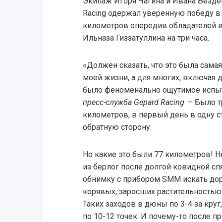
Экипаж Игоря Чагина и Ивана Безде
Racing одержал уверенную победу в 
километров опередив обладателей в
Ильназа Гиззатуллина на три часа.
«Должен сказать, что это была сама
моей жизни, а для многих, включая 
было феноменально ощутимое испыта
пресс-служба Gepard Racing
. – Было 
километров, в первый день в одну с
обратную сторону.
Но какие это были 77 километров! 
из берлог после долгой ковидной сп
обнимку с прибором SMM искать дор
корявых, заросших растительностью
Таких заходов в дюны по 3-4 за круг
по 10-12 точек. И почему-то после п