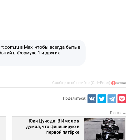
t.com.ru в Max, чтобы всегда быть в
бытий в Формуле 1 и других
Сообщить об ошибке (Ctrl+Enter)
Поделиться:
Позже →
Юки Цунода: В Имоле я
думал, что финиширую в
первой пятёрке