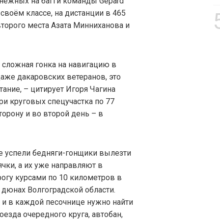
нежных на багги команды Gepard
своём классе, на дистанции в 465
торого места Азата Минниханова и
я сложная гонка на навигацию в
даже дакаровских ветеранов, это
ние, – цитирует Игоря Чагина
три круговых спецучастка по 77
торону и во второй день – в
Не успели бедняги-гонщики вылезти
ячки, а их уже направляют в
огу курсами по 10 километров в
 дюнах Волгоградской области.
, и в каждой песочнице нужно найти
роезда очередного круга, автобан,