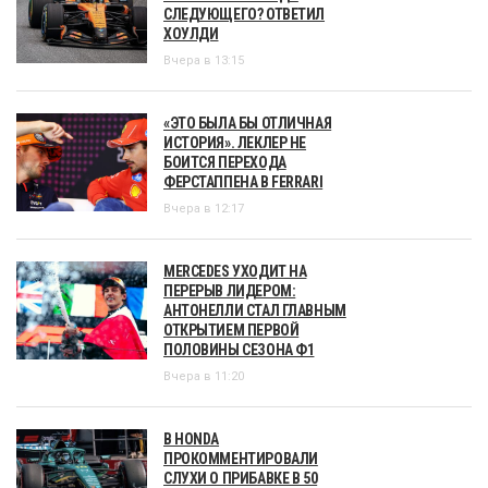
СЛЕДУЮЩЕГО? ОТВЕТИЛ
ХОУЛДИ
Вчера в 13:15
«ЭТО БЫЛА БЫ ОТЛИЧНАЯ
ИСТОРИЯ». ЛЕКЛЕР НЕ
БОИТСЯ ПЕРЕХОДА
ФЕРСТАППЕНА В FERRARI
Вчера в 12:17
MERCEDES УХОДИТ НА
ПЕРЕРЫВ ЛИДЕРОМ:
АНТОНЕЛЛИ СТАЛ ГЛАВНЫМ
ОТКРЫТИЕМ ПЕРВОЙ
ПОЛОВИНЫ СЕЗОНА Ф1
Вчера в 11:20
В HONDA
ПРОКОММЕНТИРОВАЛИ
СЛУХИ О ПРИБАВКЕ В 50