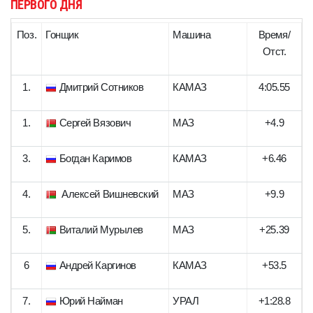
ПЕРВОГО ДНЯ
Поз.
Гонщик
Машина
Время/
Отст.
1.
Дмитрий Сотников
КАМАЗ
4:05.55
1.
Сергей Вязович
МАЗ
+4.9
3.
Богдан Каримов
КАМАЗ
+6.46
4.
Алексей Вишневский
МАЗ
+9.9
5.
Виталий Мурылев
МАЗ
+25.39
6
Андрей Каргинов
КАМАЗ
+53.5
7.
Юрий Найман
УРАЛ
+1:28.8