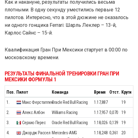
Как и накануне, результаты получились весьма
плотными. В одну секунду уместились первые 12
пилотов. Интересно, что в этой дюжине не оказалось
ни одного гонщика Ferrari: Шарль Леклер – 13-й,
Карлос Сайнс – 15-й.
Квалификация Гран При Мексики стартует в 00:00 по
московскому времени.
РЕЗУЛЬТАТЫ ФИНАЛЬНОЙ ТРЕНИРОВКИ ГРАН ПРИ
МЕКСИКИ ФОРМУЛЫ 1
Поз.
Пилот
Команда
Время
Отст.
Круги
1.
Макс Ферстаппен
Oracle Red Bull Racing
1.17,887
19
2.
Алекс Албон
Williams Racing
1.17,957
0,070
19
3.
Серхио Перес
Oracle Red Bull Racing
1.18,026
0,139
19
4.
Джордж Рассел
Mercedes-AMG
1.18,248
0,361
20