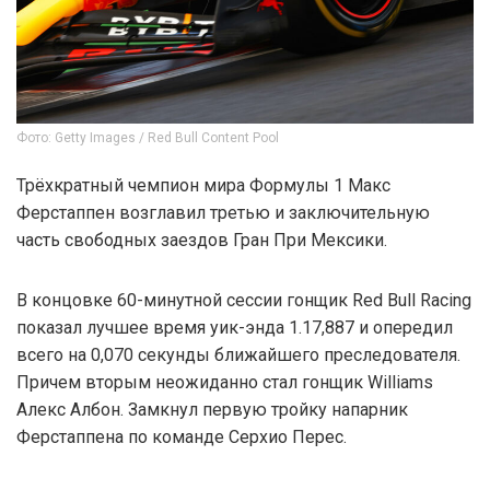
Фото: Getty Images / Red Bull Content Pool
Трёхкратный чемпион мира Формулы 1 Макс
Ферстаппен возглавил третью и заключительную
часть свободных заездов Гран При Мексики.
В концовке 60-минутной сессии гонщик Red Bull Racing
показал лучшее время уик-энда 1.17,887 и опередил
всего на 0,070 секунды ближайшего преследователя.
Причем вторым неожиданно стал гонщик Williams
Алекс Албон. Замкнул первую тройку напарник
Ферстаппена по команде Серхио Перес.