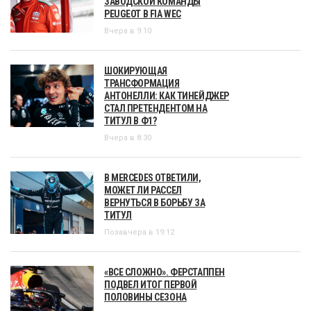
ЗАВОДСКОЙ КОМАНДЫ
PEUGEOT В FIA WEC
Вчера в 9:10
ШОКИРУЮЩАЯ
ТРАНСФОРМАЦИЯ
АНТОНЕЛЛИ: КАК ТИНЕЙДЖЕР
СТАЛ ПРЕТЕНДЕНТОМ НА
ТИТУЛ В Ф1?
Вчера в 8:30
В MERCEDES ОТВЕТИЛИ,
МОЖЕТ ЛИ РАССЕЛ
ВЕРНУТЬСЯ В БОРЬБУ ЗА
ТИТУЛ
Позавчера в 19:12
«ВСЕ СЛОЖНО». ФЕРСТАППЕН
ПОДВЕЛ ИТОГ ПЕРВОЙ
ПОЛОВИНЫ СЕЗОНА