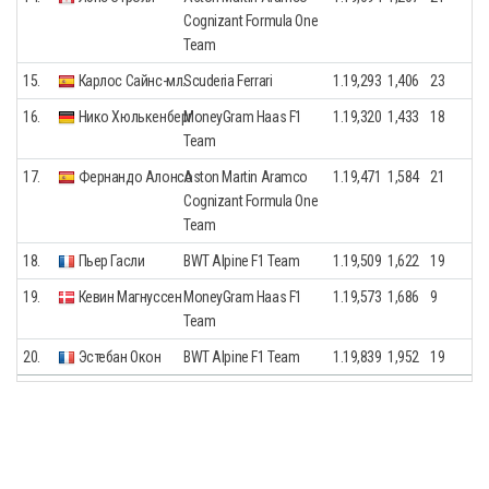
Cognizant Formula One
Team
15.
Карлос Сайнс-мл.
Scuderia Ferrari
1.19,293
1,406
23
16.
Нико Хюлькенберг
MoneyGram Haas F1
1.19,320
1,433
18
Team
17.
Фернандо Алонсо
Aston Martin Aramco
1.19,471
1,584
21
Cognizant Formula One
Team
18.
Пьер Гасли
BWT Alpine F1 Team
1.19,509
1,622
19
19.
Кевин Магнуссен
MoneyGram Haas F1
1.19,573
1,686
9
Team
20.
Эстебан Окон
BWT Alpine F1 Team
1.19,839
1,952
19