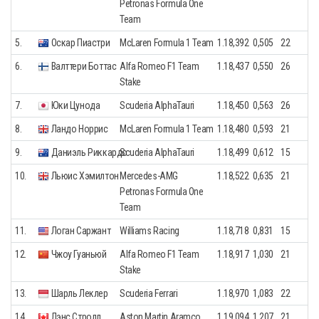
Petronas Formula One
Team
5.
Оскар Пиастри
McLaren Formula 1 Team
1.18,392
0,505
22
6.
Валттери Боттас
Alfa Romeo F1 Team
1.18,437
0,550
26
Stake
7.
Юки Цунода
Scuderia AlphaTauri
1.18,450
0,563
26
8.
Ландо Норрис
McLaren Formula 1 Team
1.18,480
0,593
21
9.
Даниэль Риккардо
Scuderia AlphaTauri
1.18,499
0,612
15
10.
Льюис Хэмилтон
Mercedes-AMG
1.18,522
0,635
21
Petronas Formula One
Team
11.
Логан Саржант
Williams Racing
1.18,718
0,831
15
12.
Чжоу Гуаньюй
Alfa Romeo F1 Team
1.18,917
1,030
21
Stake
13.
Шарль Леклер
Scuderia Ferrari
1.18,970
1,083
22
14.
Лэнс Стролл
Aston Martin Aramco
1.19,094
1,207
21