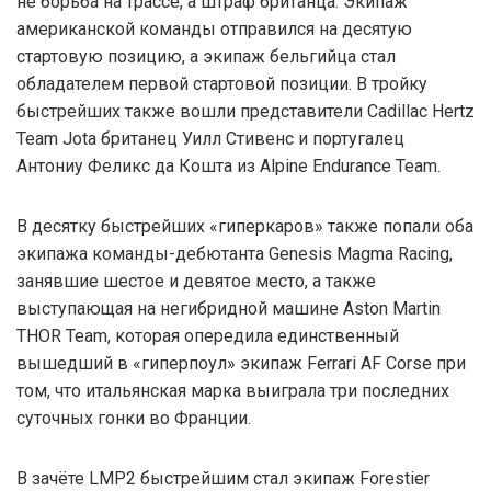
не борьба на трассе, а штраф британца. Экипаж
американской команды отправился на десятую
стартовую позицию, а экипаж бельгийца стал
обладателем первой стартовой позиции. В тройку
быстрейших также вошли представители Cadillac Hertz
Team Jota британец Уилл Стивенс и португалец
Антониу Феликс да Кошта из Alpine Endurance Team.
В десятку быстрейших «гиперкаров» также попали оба
экипажа команды-дебютанта Genesis Magma Racing,
занявшие шестое и девятое место, а также
выступающая на негибридной машине Aston Martin
THOR Team, которая опередила единственный
вышедший в «гиперпоул» экипаж Ferrari AF Corse при
том, что итальянская марка выиграла три последних
суточных гонки во Франции.
В зачёте LMP2 быстрейшим стал экипаж Forestier