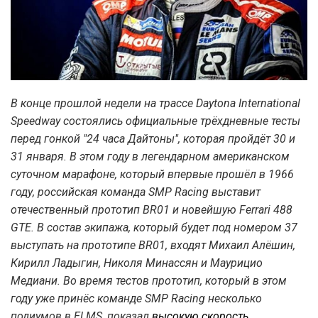
В конце прошлой недели на трассе Daytona International
Speedway состоялись официальные трёхдневные тесты
перед гонкой "24 часа Дайтоны", которая пройдёт 30 и
31 января. В этом году в легендарном американском
суточном марафоне, который впервые прошёл в 1966
году, российская команда SMP Racing выставит
отечественный прототип BR01 и новейшую Ferrari 488
GTE. В состав экипажа, который будет под номером 37
выступать на прототипе BR01, входят Михаил Алёшин,
Кирилл Ладыгин, Николя Минассян и Маурицио
Медиани. Во время тестов прототип, который в этом
году уже принёс команде SMP Racing несколько
подиумов в ELMS, показал
высокую скорость
.