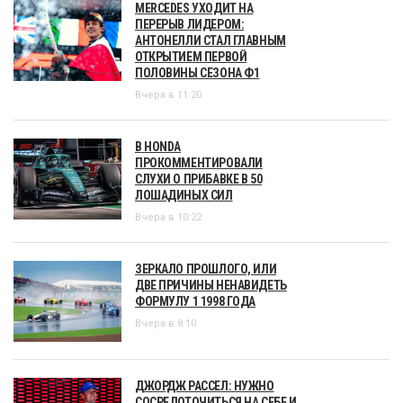
MERCEDES УХОДИТ НА
ПЕРЕРЫВ ЛИДЕРОМ:
АНТОНЕЛЛИ СТАЛ ГЛАВНЫМ
ОТКРЫТИЕМ ПЕРВОЙ
ПОЛОВИНЫ СЕЗОНА Ф1
Вчера в 11:20
В HONDA
ПРОКОММЕНТИРОВАЛИ
СЛУХИ О ПРИБАВКЕ В 50
ЛОШАДИНЫХ СИЛ
Вчера в 10:22
ЗЕРКАЛО ПРОШЛОГО, ИЛИ
ДВЕ ПРИЧИНЫ НЕНАВИДЕТЬ
ФОРМУЛУ 1 1998 ГОДА
Вчера в 8:10
ДЖОРДЖ РАССЕЛ: НУЖНО
СОСРЕДОТОЧИТЬСЯ НА СЕБЕ И