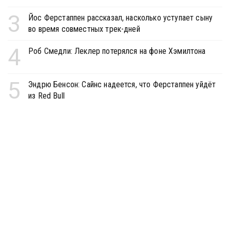
3
Йос Ферстаппен рассказал, насколько уступает сыну
во время совместных трек-дней
4
Роб Смедли: Леклер потерялся на фоне Хэмилтона
5
Эндрю Бенсон: Сайнс надеется, что Ферстаппен уйдёт
из Red Bull