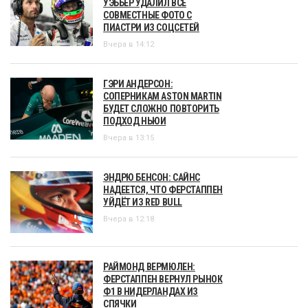
УЭББЕР УДАЛИЛ ВСЕ
СОВМЕСТНЫЕ ФОТО С
ПИАСТРИ ИЗ СОЦСЕТЕЙ
Вчера в 14:12
ГЭРИ АНДЕРСОН:
СОПЕРНИКАМ ASTON MARTIN
БУДЕТ СЛОЖНО ПОВТОРИТЬ
ПОДХОД НЬЮИ
Вчера в 13:15
ЭНДРЮ БЕНСОН: САЙНС
НАДЕЕТСЯ, ЧТО ФЕРСТАППЕН
УЙДЁТ ИЗ RED BULL
Вчера в 12:18
РАЙМОНД ВЕРМЮЛЕН:
ФЕРСТАППЕН ВЕРНУЛ РЫНОК
Ф1 В НИДЕРЛАНДАХ ИЗ
СПЯЧКИ