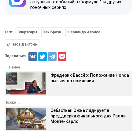
актуальных событий в Формуле 1 и других
гоночных сериях
Теги:
Спорткары
Зак Браун
Фернандо Алонсо
24 Часа Дайтоны
Поделиться:
← Ранее
Фредерик Вассёр: Положение Honda
вызывало сомнения
Позже →
Себастьен Ожье лидирует в
преддверии финального дня Ралли
Монте-Карло