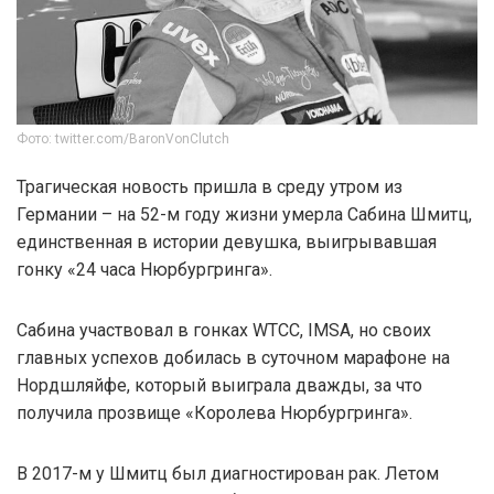
Фото: twitter.com/BaronVonClutch
Трагическая новость пришла в среду утром из
Германии – на 52-м году жизни умерла Сабина Шмитц,
единственная в истории девушка, выигрывавшая
гонку «24 часа Нюрбургринга».
Сабина участвовал в гонках WTCC, IMSA, но своих
главных успехов добилась в суточном марафоне на
Нордшляйфе, который выиграла дважды, за что
получила прозвище «Королева Нюрбургринга».
В 2017-м у Шмитц был диагностирован рак. Летом