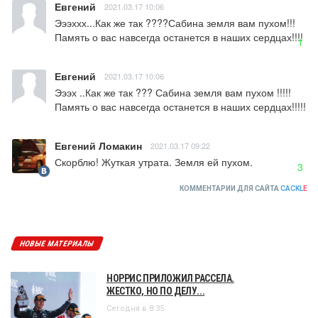
Евгений
2021.03.17 10:06
Эээххх...Как же так ????Сабина земля вам пухом!!! 
Память о вас навсегда останется в наших сердцах!!!!
1
Евгений
2021.03.17 10:06
Эээх ..Как же так ??? Сабина земля вам пухом !!!!! 
Память о вас навсегда останется в наших сердцах!!!!!
Евгений Ломакин
2021.03.17 09:22
Скорблю! Жуткая утрата. Земля ей пухом.
3
КОММЕНТАРИИ ДЛЯ САЙТА
CACKL
E
НОВЫЕ МАТЕРИАЛЫ
НОРРИС ПРИЛОЖИЛ РАССЕЛА.
ЖЕСТКО, НО ПО ДЕЛУ...
Сегодня в 8:35