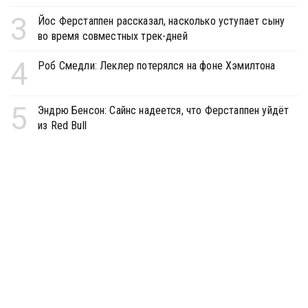
3
Йос Ферстаппен рассказал, насколько уступает сыну
во время совместных трек-дней
4
Роб Смедли: Леклер потерялся на фоне Хэмилтона
5
Эндрю Бенсон: Сайнс надеется, что Ферстаппен уйдёт
из Red Bull