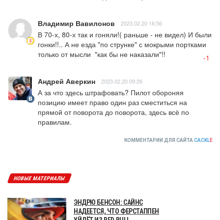
Владимир Вавилонов
2023.02.20 16:56
В 70-х, 80-х так и гоняли!( раньше - не видел) И были 
гонки!!.. А не езда "по струнке" с мокрыми портками 
только от мысли  "как бы не наказали"!!
-1
Андрей Аверкин
2023.02.20 09:26
А за что здесь штрафовать? Пилот обороняя 
позицию имеет право один раз сместиться на 
прямой от поворота до поворота, здесь всё по 
правилам.
КОММЕНТАРИИ ДЛЯ САЙТА
CACKL
E
НОВЫЕ МАТЕРИАЛЫ
ЭНДРЮ БЕНСОН: САЙНС
НАДЕЕТСЯ, ЧТО ФЕРСТАППЕН