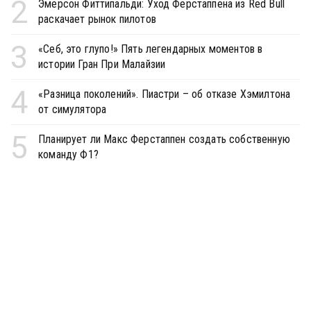
2
Эмерсон Фиттипальди: Уход Ферстаппена из Red Bull
раскачает рынок пилотов
3
«Себ, это глупо!» Пять легендарных моментов в
истории Гран При Малайзии
4
«Разница поколений». Пиастри – об отказе Хэмилтона
от симулятора
5
Планирует ли Макс Ферстаппен создать собственную
команду Ф1?