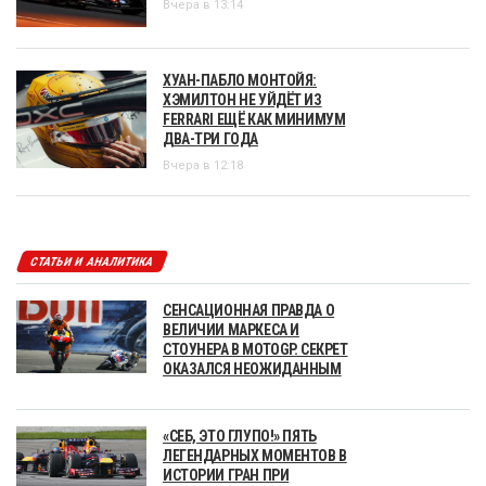
Вчера в 13:14
ХУАН-ПАБЛО МОНТОЙЯ:
ХЭМИЛТОН НЕ УЙДЁТ ИЗ
FERRARI ЕЩЁ КАК МИНИМУМ
ДВА-ТРИ ГОДА
Вчера в 12:18
СТАТЬИ И АНАЛИТИКА
СЕНСАЦИОННАЯ ПРАВДА О
ВЕЛИЧИИ МАРКЕСА И
СТОУНЕРА В MOTOGP. СЕКРЕТ
ОКАЗАЛСЯ НЕОЖИДАННЫМ
«СЕБ, ЭТО ГЛУПО!» ПЯТЬ
ЛЕГЕНДАРНЫХ МОМЕНТОВ В
ИСТОРИИ ГРАН ПРИ