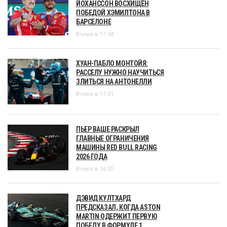
ЙОХАНССОН ВОСХИЩЁН
ПОБЕДОЙ ХЭМИЛТОНА В
БАРСЕЛОНЕ
Вчера в 17:58
ХУАН-ПАБЛО МОНТОЙЯ:
РАССЕЛУ НУЖНО НАУЧИТЬСЯ
ЗЛИТЬСЯ НА АНТОНЕЛЛИ
Вчера в 17:01
ПЬЕР ВАШЕ РАСКРЫЛ
ГЛАВНЫЕ ОГРАНИЧЕНИЯ
МАШИНЫ RED BULL RACING
2026 ГОДА
Вчера в 16:05
ДЭВИД КУЛТХАРД
ПРЕДСКАЗАЛ, КОГДА ASTON
MARTIN ОДЕРЖИТ ПЕРВУЮ
ПОБЕДУ В ФОРМУЛЕ 1