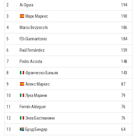
2
Ai Ogura
194
3
Марк Маркес
190
4
Marco Bezzecchi
186
5
F.Di Giannantonio
184
6
Raúl Fernández
159
7
Pedro Acosta
148
8
Франческо Баньяя
143
9
Алекс Маркес
87
10
Лука Марини
79
11
Fermín Aldeguer
76
12
Энеа Бастианини
76
13
Брэд Биндер
64