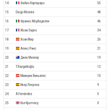
14
Фабио Картараро
55
15
Diogo Moreira
48
16
Франко Морбиделли
46
17
Жоан Зарко
34
18
Хоан Мир
26
19
Алекс Ринс
21
20
Джек Миллер
19
21
T.Razgatlıoğlu
12
22
Маверик Виньялес
10
23
Икер Лекуона
9
24
A.Fernández
5
25
Кэл Кратчлоу
0