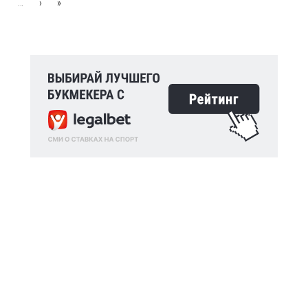
…
›
»