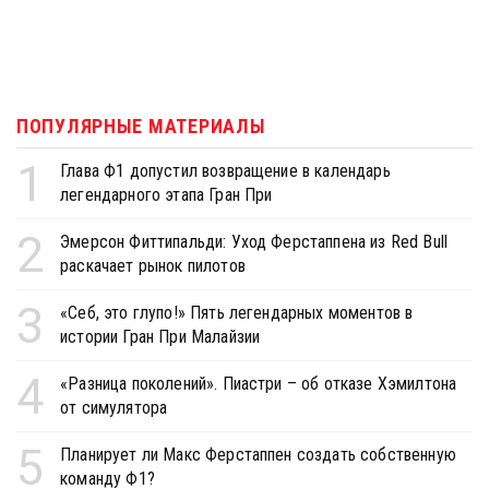
ПОПУЛЯРНЫЕ МАТЕРИАЛЫ
1
Глава Ф1 допустил возвращение в календарь
легендарного этапа Гран При
2
Эмерсон Фиттипальди: Уход Ферстаппена из Red Bull
раскачает рынок пилотов
3
«Себ, это глупо!» Пять легендарных моментов в
истории Гран При Малайзии
4
«Разница поколений». Пиастри – об отказе Хэмилтона
от симулятора
5
Планирует ли Макс Ферстаппен создать собственную
команду Ф1?