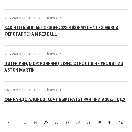
26 июня 2023 в 17:19
ФОРМУЛА 1
КАК ЭТО БЫЛО БЫ! СЕЗОН-2023 В ФОРМУЛЕ 1 БЕЗ МАКСА
ФЕРСТАППЕНА И RED BULL
25 июня 2023 в 10:55
ФОРМУЛА 1
ПИТЕР УИНДЗОР: КОНЕЧНО, ЛЭНС СТРОЛЛА НЕ УВОЛЯТ ИЗ
ASTON MARTIN
24 июня 2023 в 14:33
ФОРМУЛА 1
ФЕРНАНДО АЛОНСО: ХОЧУ ВЫИГРАТЬ ГРАН ПРИ В 2023 ГОДУ
«
‹
…
34
35
36
37
38
39
40
41
42