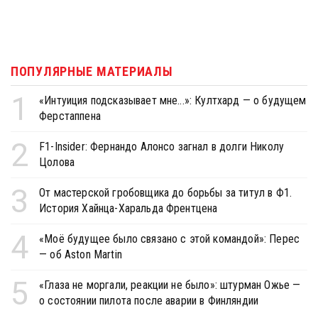
ПОПУЛЯРНЫЕ МАТЕРИАЛЫ
1
«Интуиция подсказывает мне...»: Култхард — о будущем
Ферстаппена
2
F1-Insider: Фернандо Алонсо загнал в долги Николу
Цолова
3
От мастерской гробовщика до борьбы за титул в Ф1.
История Хайнца-Харальда Френтцена
4
«Моё будущее было связано с этой командой»: Перес
— об Aston Martin
5
«Глаза не моргали, реакции не было»: штурман Ожье —
о состоянии пилота после аварии в Финляндии