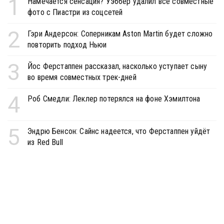
1
Намечается сенсация? Уэббер удалил все совместные
фото с Пиастри из соцсетей
2
Гэри Андерсон: Соперникам Aston Martin будет сложно
повторить подход Ньюи
3
Йос Ферстаппен рассказал, насколько уступает сыну
во время совместных трек-дней
4
Роб Смедли: Леклер потерялся на фоне Хэмилтона
5
Эндрю Бенсон: Сайнс надеется, что Ферстаппен уйдёт
из Red Bull