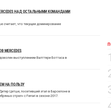
MERCEDES НАД ОСТАЛЬНЫМИ КОМАНДАМИ
ше считает, что текущее доминирование
П
ОВ MERCEDES
 доволен выступлением Валттери Боттаса в
СЕМ НА ПОЛЬЗУ
Дитер Цетше, посетивший этап в Барселоне в
яных стрел» с Ferrari в сезоне-2017.