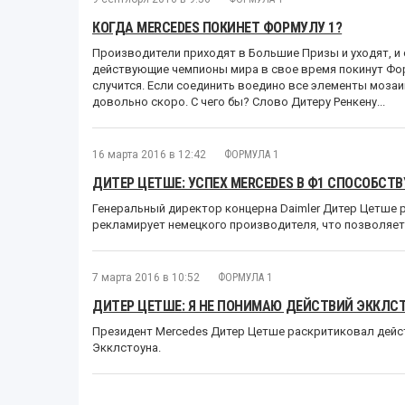
КОГДА MERCEDES ПОКИНЕТ ФОРМУЛУ 1?
Производители приходят в Большие Призы и уходят, и
действующие чемпионы мира в свое время покинут Форм
случится. Если соединить воедино все элементы мозаи
довольно скоро. С чего бы? Слово Дитеру Ренкену...
16 марта 2016 в 12:42
ФОРМУЛА 1
ДИТЕР ЦЕТШЕ: УСПЕХ MERCEDES В Ф1 СПОСОБС
Генеральный директор концерна Daimler Дитер Цетше р
рекламирует немецкого производителя, что позволяе
7 марта 2016 в 10:52
ФОРМУЛА 1
ДИТЕР ЦЕТШЕ: Я НЕ ПОНИМАЮ ДЕЙСТВИЙ ЭККЛС
Президент Mercedes Дитер Цетше раскритиковал дейс
Экклстоуна.