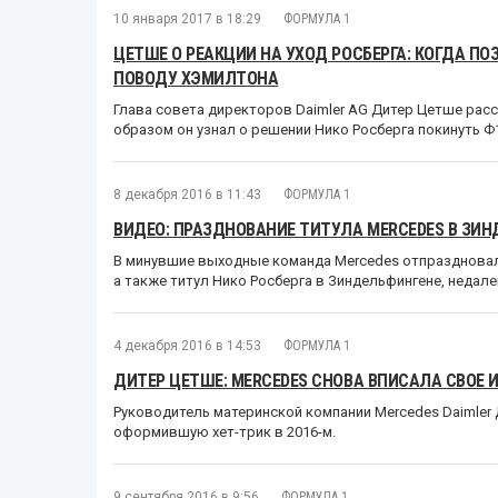
10 января 2017 в 18:29
ФОРМУЛА 1
ЦЕТШЕ О РЕАКЦИИ НА УХОД РОСБЕРГА: КОГДА ПО
ПОВОДУ ХЭМИЛТОНА
Глава совета директоров Daimler AG Дитер Цетше расс
образом он узнал о решении Нико Росберга покинуть Ф
8 декабря 2016 в 11:43
ФОРМУЛА 1
ВИДЕО: ПРАЗДНОВАНИЕ ТИТУЛА MERCEDES В ЗИ
В минувшие выходные команда Mercedes отпраздновал
а также титул Нико Росберга в Зиндельфингене, недале
4 декабря 2016 в 14:53
ФОРМУЛА 1
ДИТЕР ЦЕТШЕ: MERCEDES СНОВА ВПИСАЛА СВОЕ 
Руководитель материнской компании Mercedes Daimler
оформившую хет-трик в 2016-м.
9 сентября 2016 в 9:56
ФОРМУЛА 1