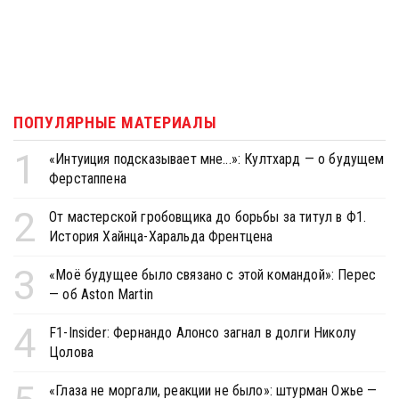
ПОПУЛЯРНЫЕ МАТЕРИАЛЫ
1
«Интуиция подсказывает мне...»: Култхард — о будущем
Ферстаппена
2
От мастерской гробовщика до борьбы за титул в Ф1.
История Хайнца-Харальда Френтцена
3
«Моё будущее было связано с этой командой»: Перес
— об Aston Martin
4
F1-Insider: Фернандо Алонсо загнал в долги Николу
Цолова
«Глаза не моргали, реакции не было»: штурман Ожье —