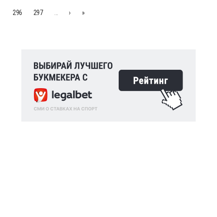
296
297
…
›
»