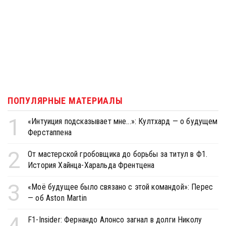
ПОПУЛЯРНЫЕ МАТЕРИАЛЫ
1
«Интуиция подсказывает мне...»: Култхард — о будущем
Ферстаппена
2
От мастерской гробовщика до борьбы за титул в Ф1.
История Хайнца-Харальда Френтцена
3
«Моё будущее было связано с этой командой»: Перес
— об Aston Martin
4
F1-Insider: Фернандо Алонсо загнал в долги Николу