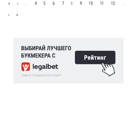
«
‹
…
4
5
6
7
8
9
10
11
12
…
›
»