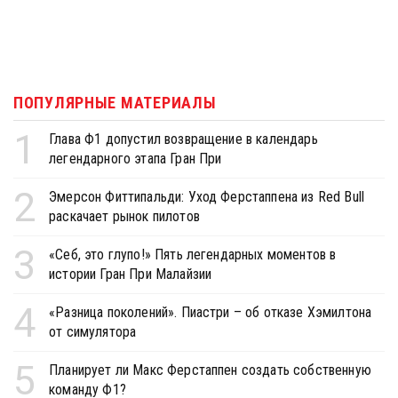
ПОПУЛЯРНЫЕ МАТЕРИАЛЫ
1
Глава Ф1 допустил возвращение в календарь
легендарного этапа Гран При
2
Эмерсон Фиттипальди: Уход Ферстаппена из Red Bull
раскачает рынок пилотов
3
«Себ, это глупо!» Пять легендарных моментов в
истории Гран При Малайзии
4
«Разница поколений». Пиастри – об отказе Хэмилтона
от симулятора
5
Планирует ли Макс Ферстаппен создать собственную
команду Ф1?