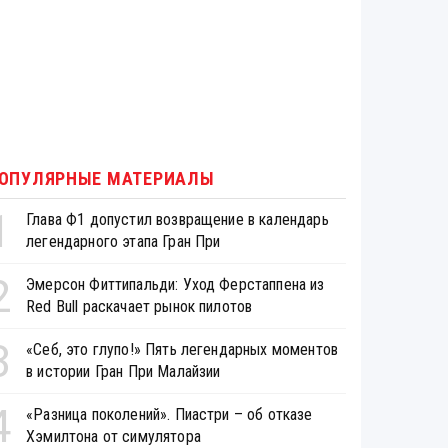
ОПУЛЯРНЫЕ МАТЕРИАЛЫ
1
Глава Ф1 допустил возвращение в календарь
легендарного этапа Гран При
2
Эмерсон Фиттипальди: Уход Ферстаппена из
Red Bull раскачает рынок пилотов
3
«Себ, это глупо!» Пять легендарных моментов
в истории Гран При Малайзии
4
«Разница поколений». Пиастри – об отказе
Хэмилтона от симулятора