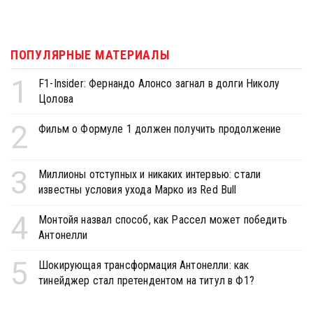
ПОПУЛЯРНЫЕ МАТЕРИАЛЫ
1
F1-Insider: Фернандо Алонсо загнал в долги Николу
Цолова
2
Фильм о Формуле 1 должен получить продолжение
3
Миллионы отступных и никаких интервью: стали
известны условия ухода Марко из Red Bull
4
Монтойя назвал способ, как Рассел может победить
Антонелли
5
Шокирующая трансформация Антонелли: как
тинейджер стал претендентом на титул в Ф1?