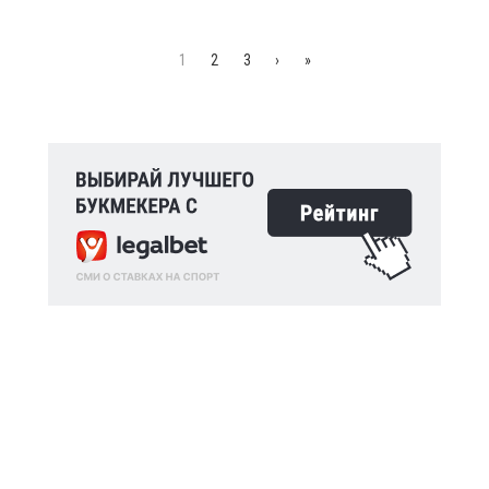
1
2
3
›
»