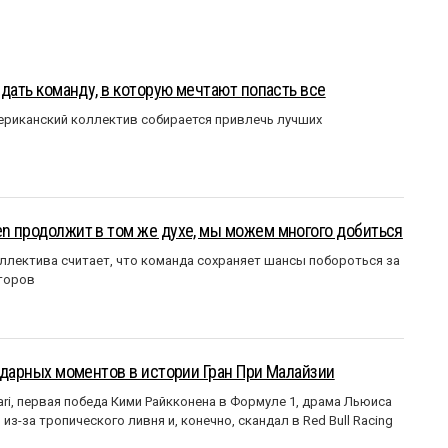
оздать команду, в которую мечтают попасть все
мериканский коллектив собирается привлечь лучших
en продолжит в том же духе, мы можем многого добиться
ллектива считает, что команда сохраняет шансы побороться за
торов
ендарных моментов в истории Гран При Малайзии
ri, первая победа Кими Райкконена в Формуле 1, драма Льюиса
з-за тропического ливня и, конечно, скандал в Red Bull Racing