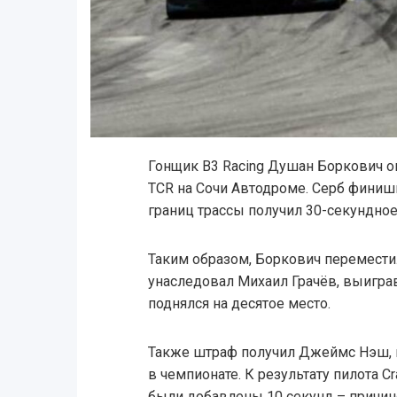
Гонщик B3 Racing Душан Боркович о
TCR на Сочи Автодроме. Серб финиш
границ трассы получил 30-секундное
Таким образом, Боркович перемести
унаследовал Михаил Грачёв, выиграв
поднялся на десятое место.
Также штраф получил Джеймс Нэш, 
в чемпионате. К результату пилота Cr
были добавлены 10 секунд – причи