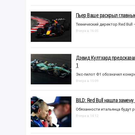
Пьер Ваше раскрыл главные
Технический директор Red Bull 
Вчера в 16:05
Дэвид Култхард предсказал
1
Экс-пилот Ф1 обозначил конкр
Вчера в 15:09
BILD: Red Bull нашла замен
Обязанности итальянца будут 
Вчера в 14:12