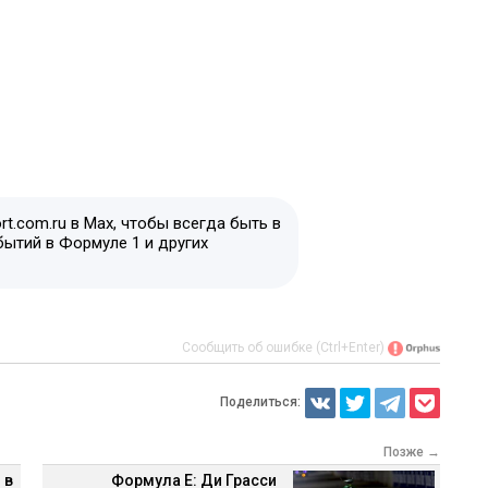
t.com.ru в Max, чтобы всегда быть в
бытий в Формуле 1 и других
Сообщить об ошибке (Ctrl+Enter)
Поделиться:
Позже →
 в
Формула E: Ди Грасси