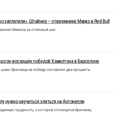
о заплатили». Штайнер – о преемнике Марко в Red Bull
валил Мекиса за отличный шаг
анссон восхищён победой Хэмилтона в Барселоне
 шанс британца на победу составлял два процента
лу нужно научиться злиться на Антонелли
данную трудность, с которой столкнулся британец