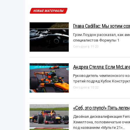
НОВЫЕ МАТЕРИАЛЫ
Глава Cadillac: Мы хотим с
Грэм Лоудон рассказал, как а
специалистов Формулы 1
Сегодня в 11:20
Андреа Стелла: Если McLar
Руководитель чемпионского ко
третий подряд Кубок Конструк
Сегодня в 10:22
«Себ, это глупо!» Пять лег
Двойная дисквалификация Ferra
Хэмилтона, половинчатые очки и
под названием «Mульти 21»…