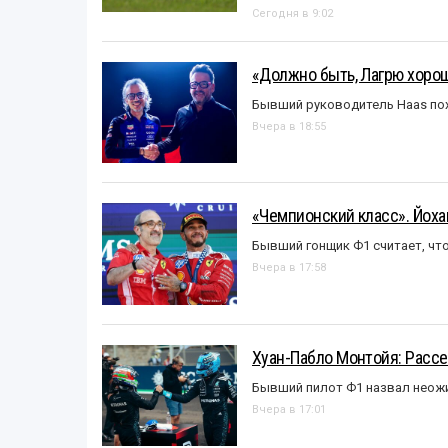
Сегодня в 9:02
«Должно быть, Лагрю хорош
Бывший руководитель Haas пох
Вчера в 18:55
«Чемпионский класс». Йох
Бывший гонщик Ф1 считает, что
Вчера в 17:58
Хуан-Пабло Монтойя: Рассе
Бывший пилот Ф1 назвал неожи
Вчера в 17:01