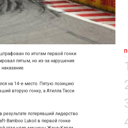
П
штрафован по итогам первой гонки
ировал пятым, но из-за нарушения
 наказание.
лся на 14-е место. Пятую позицию
ший вторую гонку, а Атилла Тасси
в результате потерявший лидерство
aft-Bamboo Lukoil в первой гонке
ной стал удар машины Жана-Карла