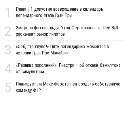
1
Глава Ф1 допустил возвращение в календарь
легендарного этапа Гран При
2
Эмерсон Фиттипальди: Уход Ферстаппена из Red Bull
раскачает рынок пилотов
3
«Себ, это глупо!» Пять легендарных моментов в
истории Гран При Малайзии
4
«Разница поколений». Пиастри – об отказе Хэмилтона
от симулятора
5
Планирует ли Макс Ферстаппен создать собственную
команду Ф1?