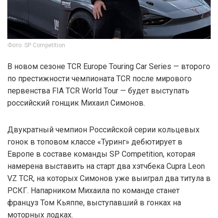
Фото: SP Competition
В новом сезоне TCR Europe Touring Car Series — второго
по престижности чемпионата TCR после мирового
первенства FIA TCR World Tour — будет выступать
российский гонщик Михаил Симонов.
Двукратный чемпион Российской серии кольцевых
гонок в топовом классе «Туринг» дебютирует в
Европе в составе команды SP Competition, которая
намерена выставить на старт два хэтчбека Cupra Leon
VZ TCR, на которых Симонов уже выиграл два титула в
РСКГ. Напарником Михаила по команде станет
француз Том Кьяппе, выступавший в гонках на
моторных лодках.