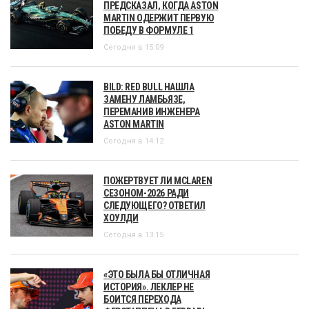
ПРЕДСКАЗАЛ, КОГДА ASTON
MARTIN ОДЕРЖИТ ПЕРВУЮ
ПОБЕДУ В ФОРМУЛЕ 1
Сегодня в 15:09
BILD: RED BULL НАШЛА
ЗАМЕНУ ЛАМБЬЯЗЕ,
ПЕРЕМАНИВ ИНЖЕНЕРА
ASTON MARTIN
Сегодня в 14:12
ПОЖЕРТВУЕТ ЛИ MCLAREN
СЕЗОНОМ-2026 РАДИ
СЛЕДУЮЩЕГО? ОТВЕТИЛ
ХОУЛДИ
Сегодня в 13:15
«ЭТО БЫЛА БЫ ОТЛИЧНАЯ
ИСТОРИЯ». ЛЕКЛЕР НЕ
БОИТСЯ ПЕРЕХОДА