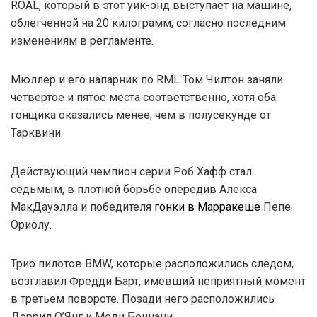
ROAL, который в этот уик-энд выступает на машине,
облегченной на 20 килограмм, согласно последним
изменениям в регламенте.
Мюллер и его напарник по RML Том Чилтон заняли
четвертое и пятое места соответственно, хотя оба
гонщика оказались менее, чем в полусекунде от
Тарквини.
Действующий чемпион серии Роб Хафф стал
седьмым, в плотной борьбе опередив Алекса
МакДауэлла и победителя
гонки в Марракеше
Пепе
Ориолу.
Трио пилотов BMW, которые расположились следом,
возглавил Фредди Барт, имевший неприятный момент
в третьем повороте. Позади него расположились
Дэррил О’Янг и Меди Беннани.