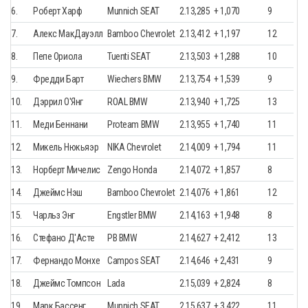
6.
Роберт Харф
Munnich SEAT
2.13,285
+ 1,070
9
7.
Алекс МакДауэлл
Bamboo Chevrolet
2.13,412
+ 1,197
12
8.
Пепе Ориола
Tuenti SEAT
2.13,503
+ 1,288
10
9.
Фредди Барт
Wiechers BMW
2.13,754
+ 1,539
9
10.
Дэррил О'Янг
ROAL BMW
2.13,940
+ 1,725
13
11.
Меди Беннани
Proteam BMW
2.13,955
+ 1,740
11
12.
Микель Нюкьяэр
NIKA Chevrolet
2.14,009
+ 1,794
11
13.
Норберт Мичелис
Zengo Honda
2.14,072
+ 1,857
8
14.
Джеймс Нэш
Bamboo Chevrolet
2.14,076
+ 1,861
12
15.
Чарльз Энг
Engstler BMW
2.14,163
+ 1,948
8
16.
Стефано Д'Асте
PB BMW
2.14,627
+ 2,412
13
17.
Фернандо Монхе
Campos SEAT
2.14,646
+ 2,431
9
18.
Джеймс Томпсон
Lada
2.15,039
+ 2,824
8
19.
Марк Бассенг
Munnich SEAT
2.15,637
+ 3,422
11