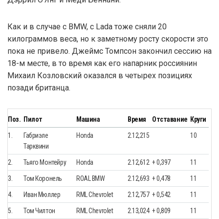
Как и в случае с BMW, с Lada тоже сняли 20
килограммов веса, но к заметному росту скорости это
пока не привело. Джеймс Томпсон закончил сессию на
18-м месте, в то время как его напарник россиянин
Михаил Козловский оказался в четырех позициях
позади британца.
Поз.
Пилот
Машина
Время
Отставание
Круги
1.
Габриэле
Honda
2.12,215
10
Тарквини
2.
Тьяго Монтейру
Honda
2.12,612
+ 0,397
11
3.
Том Коронель
ROAL BMW
2.12,693
+ 0,478
11
4.
Иван Мюллер
RML Chevrolet
2.12,757
+ 0,542
11
5.
Том Чилтон
RML Chevrolet
2.13,024
+ 0,809
11