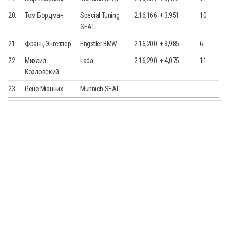
20.
Том Бордман
Special Tuning
2.16,166
+ 3,951
10
SEAT
21.
Франц Энгстлер
Engstler BMW
2.16,200
+ 3,985
6
22.
Михаил
Lada
2.16,290
+ 4,075
11
Козловский
23.
Рене Мюнних
Munnich SEAT