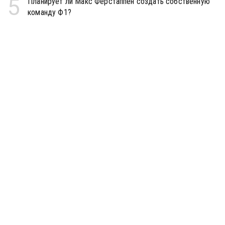
5
Планирует ли Макс Ферстаппен создать собственную
команду Ф1?