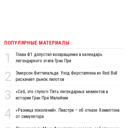
ПОПУЛЯРНЫЕ МАТЕРИАЛЫ
1
Глава Ф1 допустил возвращение в календарь
легендарного этапа Гран При
2
Эмерсон Фиттипальди: Уход Ферстаппена из Red Bull
раскачает рынок пилотов
3
«Себ, это глупо!» Пять легендарных моментов в
истории Гран При Малайзии
4
«Разница поколений». Пиастри – об отказе Хэмилтона
от симулятора