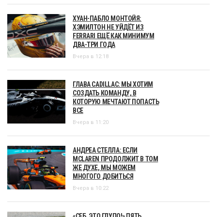
ХУАН-ПАБЛО МОНТОЙЯ:
ХЭМИЛТОН НЕ УЙДЁТ ИЗ
FERRARI ЕЩЁ КАК МИНИМУМ
ДВА-ТРИ ГОДА
Вчера в 12:18
ГЛАВА CADILLAC: МЫ ХОТИМ
СОЗДАТЬ КОМАНДУ, В
КОТОРУЮ МЕЧТАЮТ ПОПАСТЬ
ВСЕ
Вчера в 11:20
АНДРЕА СТЕЛЛА: ЕСЛИ
MCLAREN ПРОДОЛЖИТ В ТОМ
ЖЕ ДУХЕ, МЫ МОЖЕМ
МНОГОГО ДОБИТЬСЯ
Вчера в 10:22
«СЕБ, ЭТО ГЛУПО!» ПЯТЬ