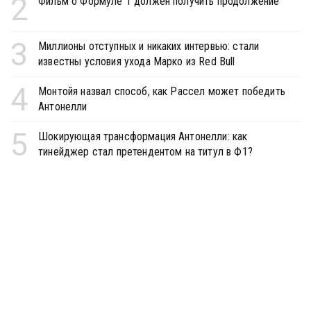
2
Фильм о Формуле 1 должен получить продолжение
3
Миллионы отступных и никаких интервью: стали
известны условия ухода Марко из Red Bull
4
Монтойя назвал способ, как Рассел может победить
Антонелли
5
Шокирующая трансформация Антонелли: как
тинейджер стал претендентом на титул в Ф1?