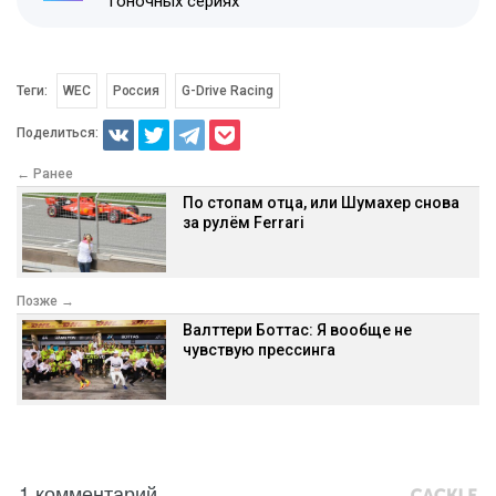
гоночных сериях
Теги:
WEC
Россия
G-Drive Racing
Поделиться:
← Ранее
По стопам отца, или Шумахер снова
за рулём Ferrari
Позже →
Валттери Боттас: Я вообще не
чувствую прессинга
1 комментарий