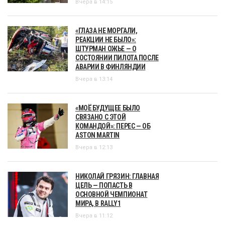
Вчера в 14:15
«ГЛАЗА НЕ МОРГАЛИ,
РЕАКЦИИ НЕ БЫЛО»:
ШТУРМАН ОЖЬЕ — О
СОСТОЯНИИ ПИЛОТА ПОСЛЕ
АВАРИИ В ФИНЛЯНДИИ
Вчера в 13:14
«МОЁ БУДУЩЕЕ БЫЛО
СВЯЗАНО С ЭТОЙ
КОМАНДОЙ»: ПЕРЕС — ОБ
ASTON MARTIN
Вчера в 12:13
НИКОЛАЙ ГРЯЗИН: ГЛАВНАЯ
ЦЕЛЬ — ПОПАСТЬ В
ОСНОВНОЙ ЧЕМПИОНАТ
МИРА, В RALLY1
Вчера в 11:12