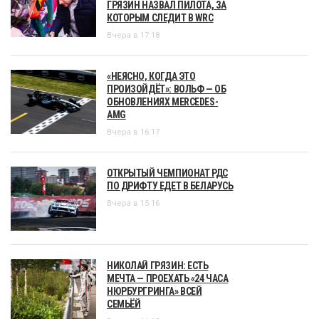
ГРЯЗИН НАЗВАЛ ПИЛОТА, ЗА
КОТОРЫМ СЛЕДИТ В WRC
Вчера в 17:18
«НЕЯСНО, КОГДА ЭТО
ПРОИЗОЙДЁТ»: ВОЛЬФ — ОБ
ОБНОВЛЕНИЯХ MERCEDES-
AMG
Вчера в 16:17
ОТКРЫТЫЙ ЧЕМПИОНАТ РДС
ПО ДРИФТУ ЕДЕТ В БЕЛАРУСЬ
Вчера в 15:16
НИКОЛАЙ ГРЯЗИН: ЕСТЬ
МЕЧТА — ПРОЕХАТЬ «24 ЧАСА
НЮРБУРГРИНГА» ВСЕЙ
СЕМЬЁЙ