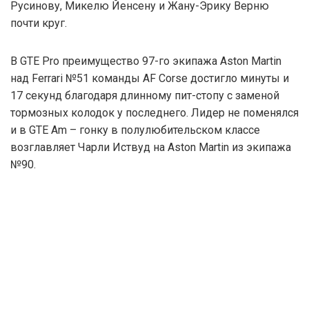
Русинову, Микелю Йенсену и Жану-Эрику Верню
почти круг.
В GTE Pro преимущество 97-го экипажа Aston Martin
над Ferrari №51 команды AF Corse достигло минуты и
17 секунд благодаря длинному пит-стопу с заменой
тормозных колодок у последнего. Лидер не поменялся
и в GTE Am – гонку в полулюбительском классе
возглавляет Чарли Иствуд на Aston Martin из экипажа
№90.