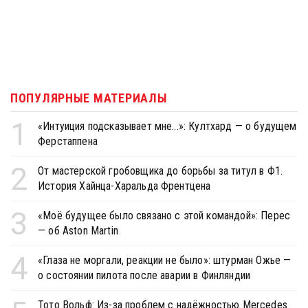
ПОПУЛЯРНЫЕ МАТЕРИАЛЫ
1
«Интуиция подсказывает мне...»: Култхард — о будущем
Ферстаппена
2
От мастерской гробовщика до борьбы за титул в Ф1.
История Хайнца-Харальда Френтцена
3
«Моё будущее было связано с этой командой»: Перес
— об Aston Martin
4
«Глаза не моргали, реакции не было»: штурман Ожье —
о состоянии пилота после аварии в Финляндии
Тото Вольф: Из-за проблем с надёжностью Mercedes