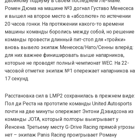
двойному подиуму в своём последнем Ле-Мане.
Ромен Дюма на машине №3 догнал Густаво Менесеса
и вышел на второе место в «абсолюте» по истечении
20 часов гонки. На протяжении какого-то времени
машины команды боролись между собой, но решение
команды провести длинный пит-стоп для «тройки»
вновь вывело экипаж Менесеса/Нато/Сенны вперёд:
для них важнее финишировать выше напарников,
которые не проводят полный чемпионат WEC. На 22-
часовой отметке экипаж №1 опережает напарников на
17 секунд.
Расстановка сил в LMP2 сохранилась в прежнем виде:
Пол ди Реста на прототипе команды United Autosports
почти на две минуты опережает Энтони Дэвидсона из
команды JOTA, который полторы выигрывает у
Йенсена. Третьему месту G-Drive Racing прямой угрозы
нет – экипаж Panis Racing проигрывает Роману