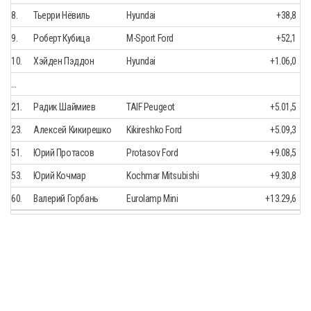
8.
Тьерри Нёвиль
Hyundai
+38,8
9.
Роберт Кубица
M-Sport Ford
+52,1
10.
Хэйден Пэддон
Hyundai
+1.06,0
...
21.
Радик Шаймиев
TAIF Peugeot
+5.01,5
23.
Алексей Кикирешко
Kikireshko Ford
+5.09,3
51.
Юрий Протасов
Protasov Ford
+9.08,5
53.
Юрий Кочмар
Kochmar Mitsubishi
+9.30,8
60.
Валерий Горбань
Eurolamp Mini
+13.29,6