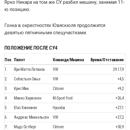
Ярко Никара на том же СУ разбил машину, занимая 11-
ю позицию.
Гонка в окрестностях Ювяскюля продолжится
девятью пятничными спецучастками.
ПОЛОЖЕНИЕ ПОСЛЕ СУ4
Поз.
Пилот
Команда/Машина
Время/Отставание
1.
Яри-Матти Латвала
VW
29.17,9
2.
Себастьен Ожье
VW
+4,5
3.
Крис Мик
Citroen
+9,2
4.
Микко Хирвонен
M-Sport Ford
+26,4
5.
Юхо Хяннинен
Hyundai
+27,1
6.
Андреас Миккельсен
VW
+27,2
7.
Мадс Остберг
Citroen
+30,9