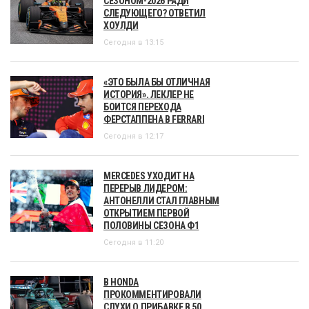
СЕЗОНОМ-2026 РАДИ
СЛЕДУЮЩЕГО? ОТВЕТИЛ
ХОУЛДИ
Сегодня в 13:15
«ЭТО БЫЛА БЫ ОТЛИЧНАЯ
ИСТОРИЯ». ЛЕКЛЕР НЕ
БОИТСЯ ПЕРЕХОДА
ФЕРСТАППЕНА В FERRARI
Сегодня в 12:17
MERCEDES УХОДИТ НА
ПЕРЕРЫВ ЛИДЕРОМ:
АНТОНЕЛЛИ СТАЛ ГЛАВНЫМ
ОТКРЫТИЕМ ПЕРВОЙ
ПОЛОВИНЫ СЕЗОНА Ф1
Сегодня в 11:20
В HONDA
ПРОКОММЕНТИРОВАЛИ
СЛУХИ О ПРИБАВКЕ В 50