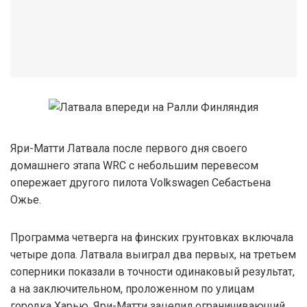
Яри-Матти Латвала после первого дня своего
домашнего этапа WRC с небольшим перевесом
опережает другого пилота Volkswagen Себастьена
Ожье.
Программа четверга на финских грунтовках включала
четыре допа. Латвала выиграл два первых, на третьем
соперники показали в точности одинаковый результат,
а на заключительном, проложенном по улицам
городка Харью, Яри-Матти зацепил ограничивающий