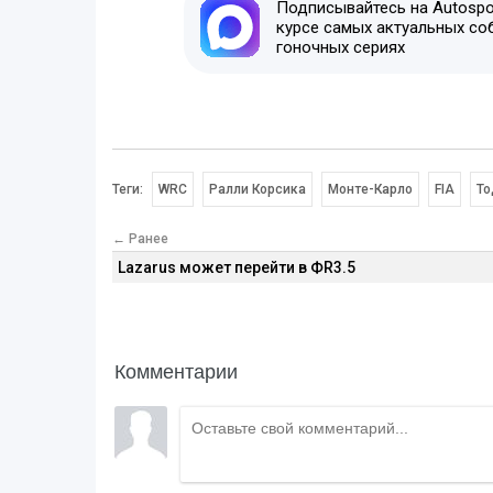
Подписывайтесь на Autospor
курсе самых актуальных со
гоночных сериях
Теги:
WRC
Ралли Корсика
Монте-Карло
FIA
То
← Ранее
Lazarus может перейти в ФR3.5
Комментарии