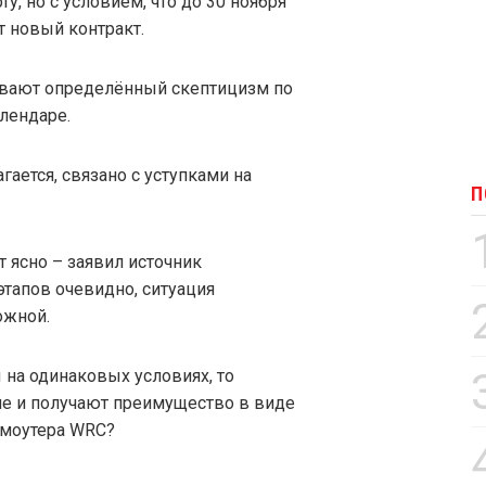
, но с условием, что до 30 ноября
т новый контракт.
вают определённый скептицизм по
алендаре.
гается, связано с уступками на
П
т ясно – заявил источник
тапов очевидно, ситуация
ожной.
 на одинаковых условиях, то
не и получают преимущество в виде
омоутера WRC?