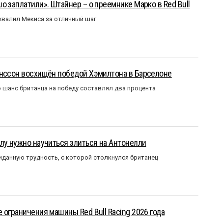
о заплатили». Штайнер – о преемнике Марко в Red Bull
валил Мекиса за отличный шаг
анссон восхищён победой Хэмилтона в Барселоне
 шанс британца на победу составлял два процента
лу нужно научиться злиться на Антонелли
данную трудность, с которой столкнулся британец
 ограничения машины Red Bull Racing 2026 года