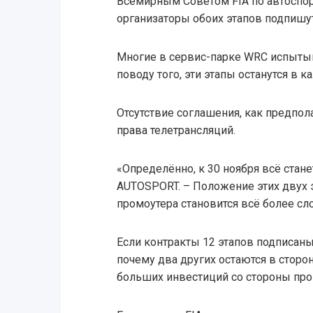
Всемирным Советом FIA по автоспорту
организаторы обоих этапов подпишу
Многие в сервис-парке WRC испыты
поводу того, эти этапы останутся в к
Отсутствие соглашения, как предпола
права телетрансляций.
«Определённо, к 30 ноября всё стане
AUTOSPORT. – Положение этих двух э
промоутера становится всё более сл
Если контракты 12 этапов подписаны
почему два других остаются в сторо
больших инвестиций со стороны пр