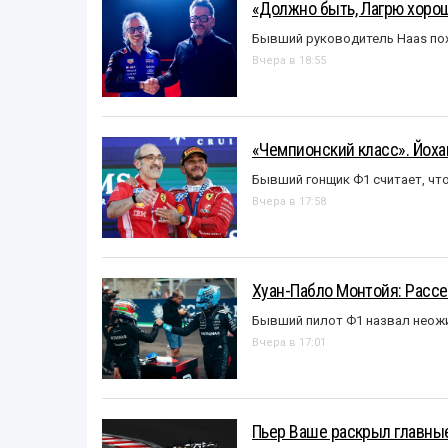
«Должно быть, Лагрю хорош
Бывший руководитель Haas пох
Вчера в 18:55
«Чемпионский класс». Йох
Бывший гонщик Ф1 считает, что
Вчера в 17:58
Хуан-Пабло Монтойя: Рассе
Бывший пилот Ф1 назвал неожи
Вчера в 17:01
Пьер Ваше раскрыл главные