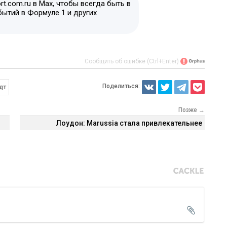
t.com.ru в Max, чтобы всегда быть в
бытий в Формуле 1 и других
Сообщить об ошибке (Ctrl+Enter)
Поделиться:
дт
Позже →
Лоудон: Marussia стала привлекательнее