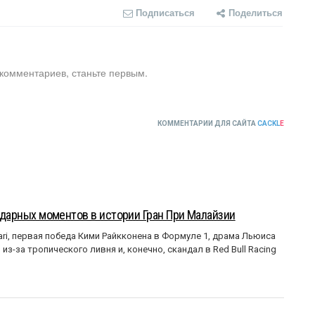
Подписаться
Поделиться
 комментариев, станьте первым.
КОММЕНТАРИИ ДЛЯ САЙТА
CACKL
E
ендарных моментов в истории Гран При Малайзии
ri, первая победа Кими Райкконена в Формуле 1, драма Льюиса
з-за тропического ливня и, конечно, скандал в Red Bull Racing