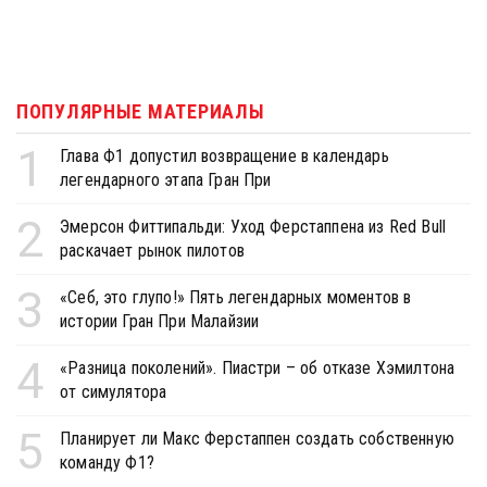
ПОПУЛЯРНЫЕ МАТЕРИАЛЫ
1
Глава Ф1 допустил возвращение в календарь
легендарного этапа Гран При
2
Эмерсон Фиттипальди: Уход Ферстаппена из Red Bull
раскачает рынок пилотов
3
«Себ, это глупо!» Пять легендарных моментов в
истории Гран При Малайзии
4
«Разница поколений». Пиастри – об отказе Хэмилтона
от симулятора
5
Планирует ли Макс Ферстаппен создать собственную
команду Ф1?