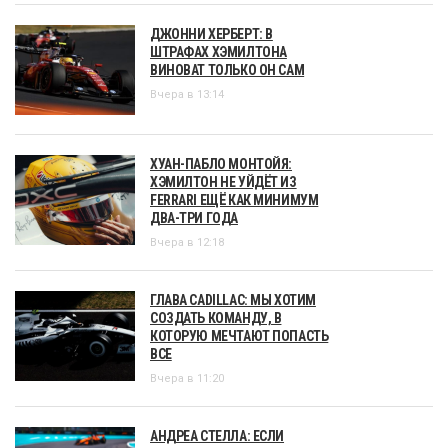
ДЖОННИ ХЕРБЕРТ: В
ШТРАФАХ ХЭМИЛТОНА
ВИНОВАТ ТОЛЬКО ОН САМ
Вчера в 13:14
ХУАН-ПАБЛО МОНТОЙЯ:
ХЭМИЛТОН НЕ УЙДЁТ ИЗ
FERRARI ЕЩЁ КАК МИНИМУМ
ДВА-ТРИ ГОДА
Вчера в 12:18
ГЛАВА CADILLAC: МЫ ХОТИМ
СОЗДАТЬ КОМАНДУ, В
КОТОРУЮ МЕЧТАЮТ ПОПАСТЬ
ВСЕ
Вчера в 11:20
АНДРЕА СТЕЛЛА: ЕСЛИ