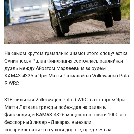
На самом крутом трамплине знаменитого спецучастка
Оунинпохья Ралли Финляндия состоялась раллийная
дуэль между Айратом Мардеевым за рулем
КАМАЗ-4326 и Яри-Матти Латвалой на Volkswagen Polo
R WRC.
318-сильный Volkswagen Polo R WRC, на котором Яри-
Матти Латвала трижды побеждал на ралли в
Финляндии, и КАМАЗ-4326 мощностью почти 1000 л.с.,
бесспорный лидер «Дакара», выехали
посоревноваться на узкой дороге, предвкушая