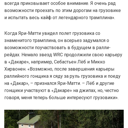
всегда приковывает особое внимание. Я очень рад
возможности проехать по этим дорогам на грузовике
и испытать весь кайф от легендарного трамплина».
Когда Яри-Матти увидел полет грузовика со
знаменитого трамплина, он всерьез задумался о
возможности поучаствовать в будущем в ралли-
рейдах. Немало звезд WRC продолжили свою карьеру
в «Дакаре», например, Себастьен Лёб и Микко
Хирвонен. «Возможно, после завершения карьеры
раллийного гонщика я сяду за руль грузовика и поеду
на «Дакар», – признался Яри-Матти. – Лёб и другие
гонщики участвуют в «Дакаре» на джипах, но, честно
говоря, меня теперь больше интересуют грузовики».